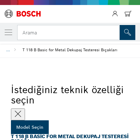
SEÇTIĞINIZ MODEL
T 118 B Basic for Metal Dekupaj Testeresi B
Arama
...
T 118 B Basic for Metal Dekupaj Testeresi Bıçakları
İstediğiniz teknik özelliği
seçin
Model Seçin
T 118 B BASIC FOR METAL DEKUPAJ TESTERESI