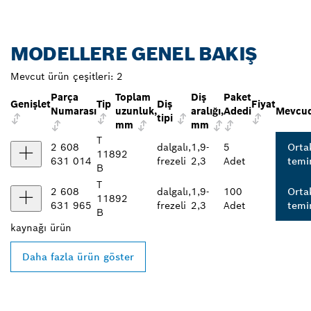
MODELLERE GENEL BAKIŞ
Mevcut ürün çeşitleri:
2
Parça
Toplam
Diş
Paket
Genişlet
Tip
Diş
Fiyat
Numarası
uzunluk,
aralığı,
Adedi
Mevcud
tipi
mm
mm
T
2 608
dalgalı,
1,9-
5
Orta
118
92
631 014
frezeli
2,3
Adet
temin
B
T
2 608
dalgalı,
1,9-
100
Orta
118
92
631 965
frezeli
2,3
Adet
temin
B
kaynağı
ürün
Daha fazla ürün göster
EN YAKIN BOSCH