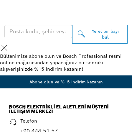
PROFESSIONAL BAYISINI
BULUN
Yerel bir bayi
bul
Bültenimize abone olun ve Bosch Professional resmi
online mağazasından yapacağınız bir sonraki
alışverişinizde %15 indirim kazanın!
Abone olun ve %15 indirim kazanın
BOSCH ELEKTRIKLI EL ALETLERI MÜŞTERI
İLETIŞIM MERKEZI
Telefon
+90 444 51 57