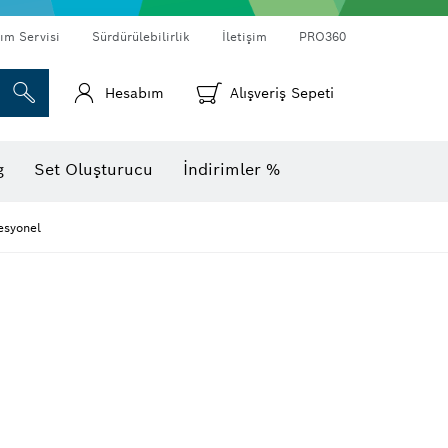
ım Servisi
Sürdürülebilirlik
İletişim
PRO360
Hesabım
Alışveriş Sepeti
Termal kameralar ve dedektörler
g
Set Oluşturucu
İndirimler %
esyonel