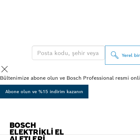
EN YAKIN BO
BAYISINI BUL
Yerel bi
Bültenimize abone olun ve Bosch Professional resmi onli
Abone olun ve %15 indirim kazanın
BOSCH
ELEKTRIKLI EL
ALETLERI