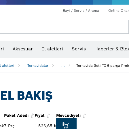
Bayi / Servis / Arama
Online Onar
ri
Aksesuar
El aletleri
Servis
Haberler & Blo
l aletleri
Tornavidalar
...
Tornavida Seti TX 6 parça Prof
EL BAKIŞ
Paket Adedi
Fiyat
Mevcudiyeti
ak
7 Prç
1.526,65 ₺