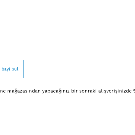
SCH PROFESSIONAL
UN
r bayi bul
ne mağazasından yapacağınız bir sonraki alışverişinizde 