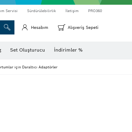
ım Servisi
Sürdürülebilirlik
İletişim
PRO360
Hesabım
Alışveriş Sepeti
Termal kameralar ve dedektörler
g
Set Oluşturucu
İndirimler %
rtumlar için Daraltıcı Adaptörler