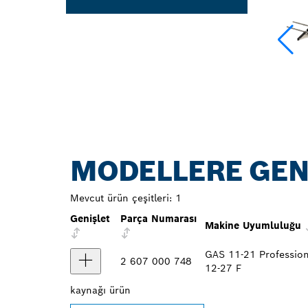
MODELLERE GEN
Mevcut ürün çeşitleri:
1
Genişlet
Parça Numarası
Makine Uyumluluğu
GAS 11-21 Profession
2 607 000 748
12-27 F
kaynağı
ürün