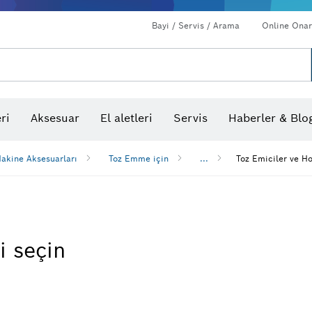
Bayi / Servis / Arama
Online Onar
ri
Aksesuar
El aletleri
Servis
Haberler & Blo
akine Aksesuarları
Toz Emme için
...
Toz Emiciler ve Ho
i seçin