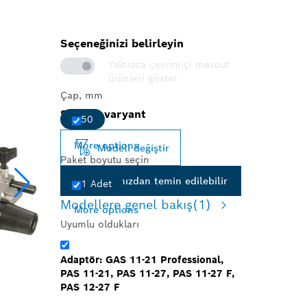
Seçeneğinizi belirleyin
Yalnızca çevrimiçi mevcut
ürünleri göster
Çap, mm
Seçilen varyant
50
More options
Modeli değiştir
Paket boyutu seçin
Ortaklarımızdan temin edilebilir
1 Adet
Modellere genel bakış
(1)
More options
Uyumlu oldukları
Adaptör: GAS 11-21 Professional,
PAS 11-21, PAS 11-27, PAS 11-27 F,
PAS 12-27 F