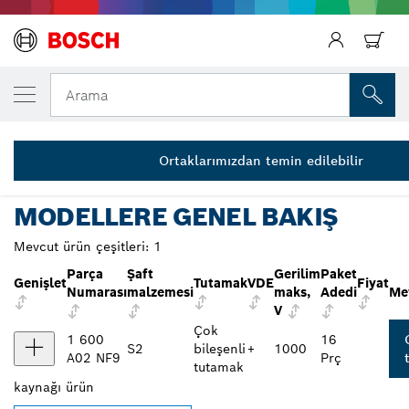
SEÇTIĞINIZ MODEL
VDE Karışık Tornavida Seti, 14 parça
Arama
1 600 A02 NF9
...
VDE Tornavida Karma Seti TX 14 parça Profesyonel
Ortaklarımızdan temin edilebilir
MODELLERE GENEL BAKIŞ
Mevcut ürün çeşitleri:
1
Parça
Şaft
Gerilim
Paket
Genişlet
Tutamak
VDE
Fiyat
Numarası
malzemesi
maks,
Adedi
Me
V
Çok
1 600
16
S2
bileşenli
+
1000
A02 NF9
Prç
tutamak
kaynağı
ürün