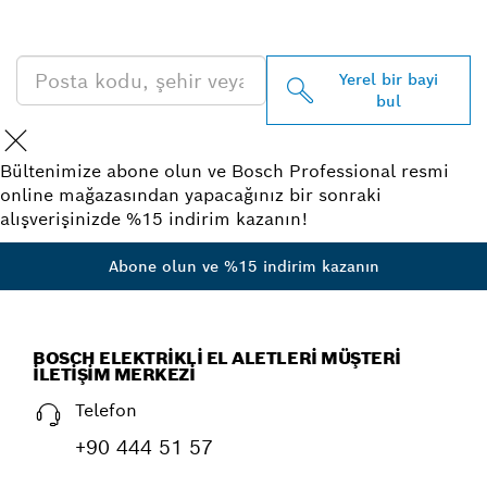
BULUN
Yerel bir bayi
bul
Bültenimize abone olun ve Bosch Professional resmi
online mağazasından yapacağınız bir sonraki
alışverişinizde %15 indirim kazanın!
Abone olun ve %15 indirim kazanın
BOSCH ELEKTRIKLI EL ALETLERI MÜŞTERI
İLETIŞIM MERKEZI
Telefon
+90 444 51 57