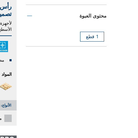
رأس 
تصميم
محتوى العبوة
لأجهِزة
الأسطح
1 قطع
مص
المواد
الأنواع:
م