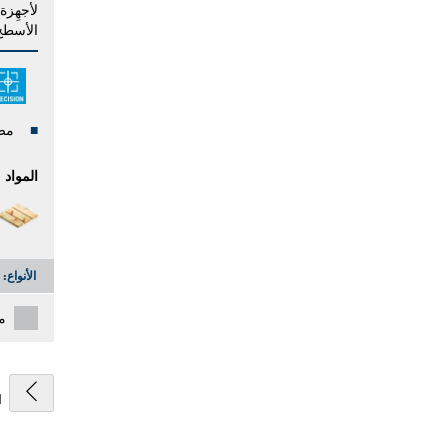
لأجهِزة
الأسطح
مص
المواد
الأنواع:
م
1