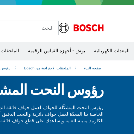
مجالخ الزاوية وتشغيل المعادن
مسدسات الهواء الساخن ومسدسات اللصق
مفاتيح ربط VDE
البحث
شفرات منشار و‏‫مناشير حفر
المعدات الكهربائية
بوش - أجهزة القياس الرقمية
الملحقات 
صفحه البدء
الملحقات الاحترافية من Bosch
رؤوس ا
‏‫رؤوس النحت المشك
‏‫رؤوس النحت المشكّلة للحواف لعمل حواف فائقة ا
الخاصة بنا المعدّة لعمل حواف دائرية والنحت الدقيق 
الكاربيد متينة للغاية ويساعدك على قطع حواف فائقة