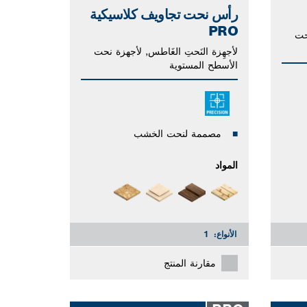
رأس نحت تجاويف كلاسيكية
PRO
حت
لأجهِزة النَحتِ الغَاطس, لأجهزة نحت
الأسطح المستوية
مصممة لنحت الخشب
المواد
الأنواع:
1
مقارنة المنتج