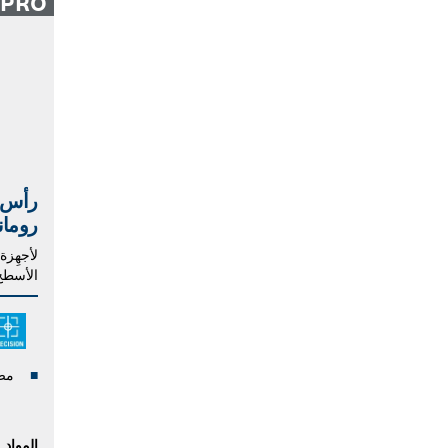
PRO
رأس 
روماني
لأجهِزة
الأسطح
مص
المواد