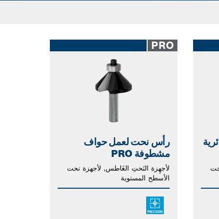
PRO
رية
رأس نحت لعمل حواف
مشطوفة PRO
حت
لأجهِزة النَحتِ الغَاطس, لأجهزة نحت
الأسطح المستوية