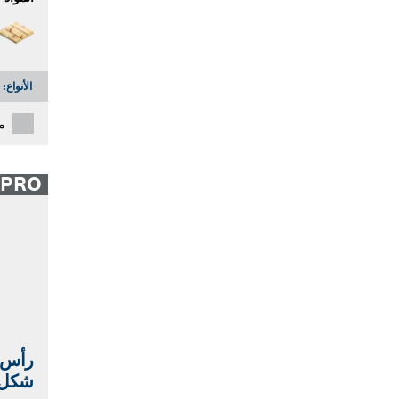
الأنواع:
م
PRO
رأس 
شكل قب