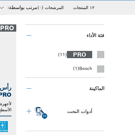
مرتب بواسطة:
١٢ المنتجات
المرشحات
(٠)
own
osed
PRO
فئة الأداء
PRO
(11)
(1)
Bosch
رأس ن
الماكينة
PRO
لأجهِزة
الأسطح
أدوات النحت
24