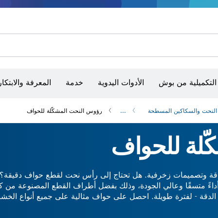
الأدوات الثابتة وطاولات العمل
مفكات VDE
طقم أدوات VDE متعددة المقاسات
أقراص سنفرة وأحزمة سنفرة وورق سنفرة
حفر الماس وقطعه وتجليخه
رؤوس تركيب براغي، ووحدات تركيب رؤوس التثبيت والمآخذ
أق
التكميلية من بوش
الأدوات اليدوية
خدمة
المعرفة والابتكار
لنحت والسكاكين المسطحة
...
‏‫رؤوس النحت المشكّلة للحواف
ّلة للحواف
لدقة وتصميمات زخرفية. هل تحتاج إلى رأس نحت لقطع حواف دقيقة؟
أداءً متسقًا وعالي الجودة، وذلك بفضل أطراف القطع المصنوعة من كار
 الدقة - لفترة طويلة. احصل على حواف مثالية على جميع أنواع الخ