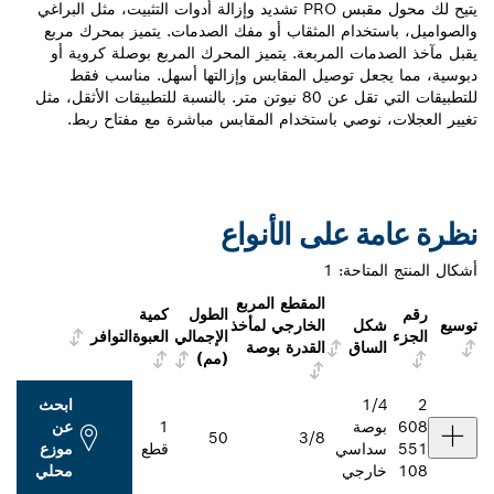
يتيح لك محول مقبس PRO تشديد وإزالة أدوات التثبيت، مثل البراغي
والصواميل، باستخدام المثقاب أو مفك الصدمات. يتميز بمحرك مربع
يقبل مآخذ الصدمات المربعة. يتميز المحرك المربع بوصلة كروية أو
دبوسية، مما يجعل توصيل المقابس وإزالتها أسهل. مناسب فقط
للتطبيقات التي تقل عن 80 نيوتن متر. بالنسبة للتطبيقات الأثقل، مثل
تغيير العجلات، نوصي باستخدام المقابس مباشرة مع مفتاح ربط.
نظرة عامة على الأنواع
أشكال المنتج المتاحة:
1
المقطع المربع
رقم
الطول
كمية
توسيع
شكل
الخارجي لمأخذ
الجزء
الإجمالي
العبوة
التوافر
الساق
القدرة بوصة
(مم)
2
1/4
ابحث
608
بوصة
1
عن
50
3/8
551
سداسي
قطع
موزع
108
خارجي
محلي