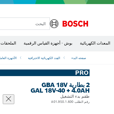
مجالخ الزاوية وتشغيل المعادن
مسدسات الهواء الساخن ومسدسات اللصق
مفاتيح ربط VDE
البحث
شفرات منشار و‏‫مناشير حفر
المعدات الكهربائية
بوش - أجهزة القياس الرقمية
الملحقات 
صفحه البدء
العِدد الكهربائية الاحترافية
الأجهزة العامل
PRO
2 بطارية GBA 18V
4.0AH ‏+ GAL 18V-40
طقم بدء التشغيل
رقم الطلب 1.600.A01.9S0