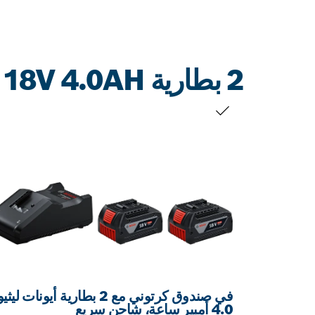
2 بطارية GBA 18V 4.0AH ‏+ GAL 18V-40
التحديد الخاص بك
في صندوق كرتوني مع 2 بطارية أيونات لي
4.0 أمبير ساعة، شاحن سريع