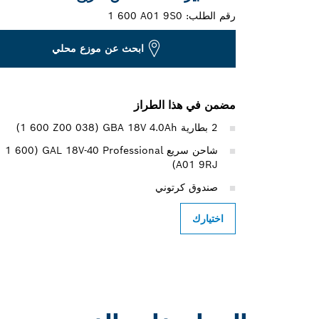
رقم الطلب:
1 600 A01 9S0
ابحث عن موزع محلي
مضمن في هذا الطراز
2 بطارية GBA 18V 4.0Ah ‏(‎1 600 Z00 038)
شاحن سريع GAL 18V-40 Professional ‏(‎1 600
A01 9RJ)
صندوق كرتوني
اختيارك