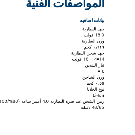
المواصفات الفنية
بيانات اضافيه
جهد البطارية
18.0 فولت
وزن البطارية 1‏
٠٫٦١٩ كجم
جهد شحن البطارية
14=4 – 18 فولت
تيار الشحن
٤ A
وزن الشاحن
٠٫٥٥ كجم
نوع الخلايا
Li-Ion
زمن الشحن عند قدرة البطارية 4.0 أمبير ساعة (80%/100%) حوالي
48/65 دقيقة