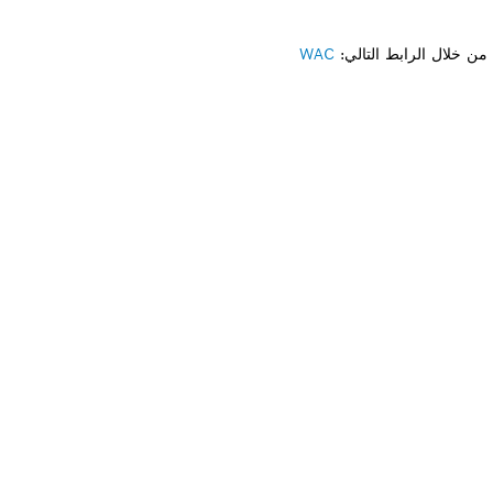
ن خلال الرابط التالي:
WAC
لى قطعة غيار؟
ار المناسبة لأداة بوش الاحترافية الخاصة بك بسرعة وس