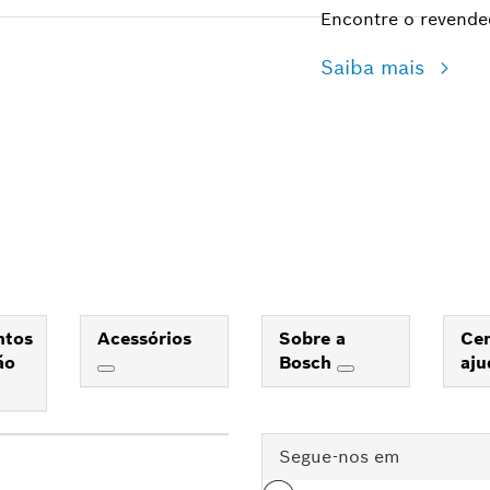
Encontre o revende
Saiba mais
ntos
Acessórios
Sobre a
Cen
ão
Bosch
aj
Segue-nos em