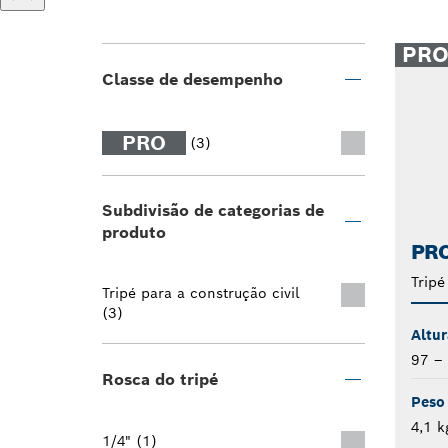
PR
Classe de desempenho
PRO
(3)
Subdivisão de categorias de
produto
PRO
Tripé
Tripé para a construção civil
(3)
Altur
97 –
Rosca do tripé
Peso
4,1 k
1/4" (1)