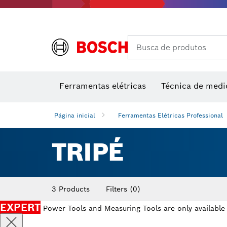
Rebarbadoras e processamento de metal
Sopradores de ar quente e pistolas de colar
Instrumen
Ferra
Acessórios de multiferramenta
Classes de desempenho
Acessórios para máquinas
Lâminas 
Busca de produtos
Ferramentas elétricas
Técnica de medi
Página inicial
Ferramentas Elétricas Professional
TRIPÉ
3 Products
Filters
(0)
EXPERT
Power Tools and Measuring Tools are only available