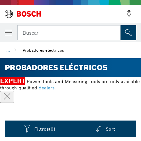
Buscar
...
Probadores eléctricos
PROBADORES ELÉCTRICOS
EXPERT
Power Tools and Measuring Tools are only available
through qualified
dealers
.
Filtros
(0)
Sort
Dropdown