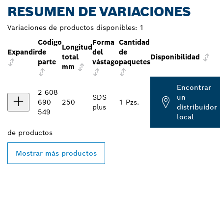
RESUMEN DE VARIACIONES
Variaciones de productos disponibles:
1
Código
Forma
Cantidad
Longitud
Expandir
de
del
de
total
Disponibilidad
parte
vástago
paquetes
mm
Encontrar
2 608
SDS
un
690
250
1 Pzs.
plus
distribuidor
549
local
de
productos
Mostrar más productos
ENCONTRAR AL
DISTRIBUIDOR DE BOSCH