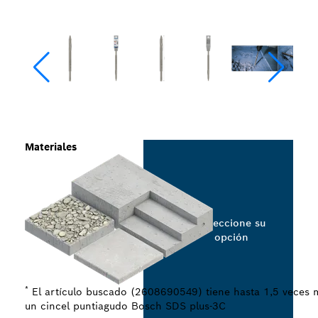
Materiales
Seleccione su
opción
*
El artículo buscado (2608690549) tiene hasta 1,5 veces m
un cincel puntiagudo Bosch SDS plus-3C