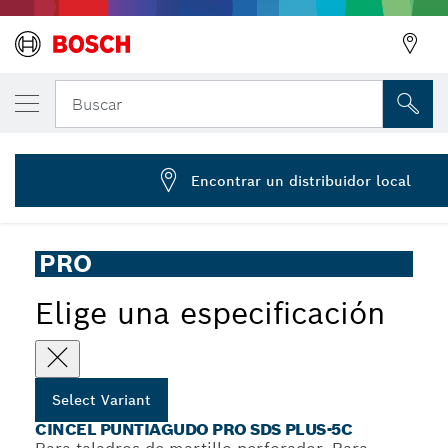
Cincel puntiagudo PRO SDS plus-5C, 250 
Buscar
2 608 690 549
...
Cincel puntiagudo PRO SDS plus-5C
Encontrar un distribuidor local
PRO
Elige una especificación
Select Variant
CINCEL PUNTIAGUDO PRO SDS PLUS-5C