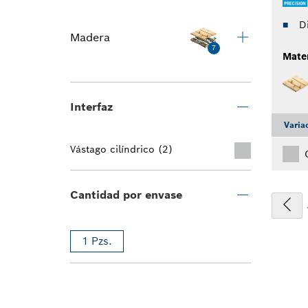
D
Madera
7
Mater
Interfaz
Varia
Vástago cilíndrico (2)
Cantidad por envase
1 Pzs.