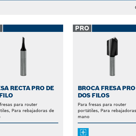
on adecuados para fresar madera dura, madera blanda y 
 cortar, ranurar, acanalar y rebajar madera con las broca
O
PRO
SA RECTA PRO DE
BROCA FRESA PRO
FILO
DOS FILOS
fresas para router
Para fresas para router
tiles, Para rebajadoras de
portátiles, Para rebajadora
o
mano