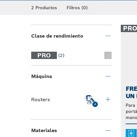
compatibles con todas las enrutadoras y s
2 Productos
Filtros
(0)
madera. Simplifica todo el proceso de unir,
recta de Bosch.
PR
Clase de rendimiento
PRO
(2)
Máquina
FRE
UN 
Routers
4
Para 
portá
man
Materiales