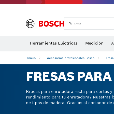
Buscar
Detectores de temperatura y cámaras térmicas
Herramientas Eléctricas
Hojas de sierra y sierras de corona
Medición
Discos de lij
A
Inicio
Accesorios profesionales Bosch
Fresa
FRESAS PARA
Brocas para enrutadora recta para cortes y 
rendimiento para tu enrutadora? Nuestras b
de tipos de madera. Gracias al cortador de
muy duraderas y te ayudarán a obtener los
para enrutadora para evitar contragolpes re