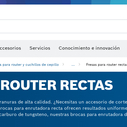
a, bandas de lija y hojas de lija
ccesorios
Servicios
Puntas de atornillar, llaves para tuercas y llaves tubo
Conocimiento e innovación
Discos de corte, discos de desbaste y cepil
Perforación con diamantes, corte y desbaste
s para router y cuchillos de cepillo
...
Fresas para router recta
 ROUTER RECTAS
ranuras de alta calidad. ¿Necesitas un accesorio de corte
rocas para enrutadora recta ofrecen resultados uniform
 carburo de tungsteno, nuestras brocas para enrutadora d
 cortes que necesitas durante mucho tiempo. Diseñamos 
duciendo el grosor de las virutas de madera. Tienen vásta