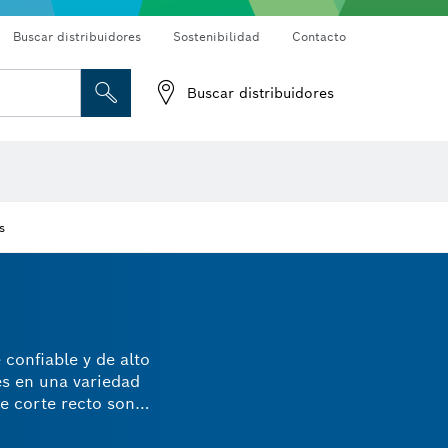
Buscar distribuidores
Sostenibilidad
Contacto
Buscar distribuidores
Cámaras de inspección
Detectores de materiales
los de alambre
Fresas para router y cuchillos de cepillo
Accesorios de máquinas
s
 confiable y de alto
es en una variedad
e corte recto son
nuestras brocas
gos cilíndricos