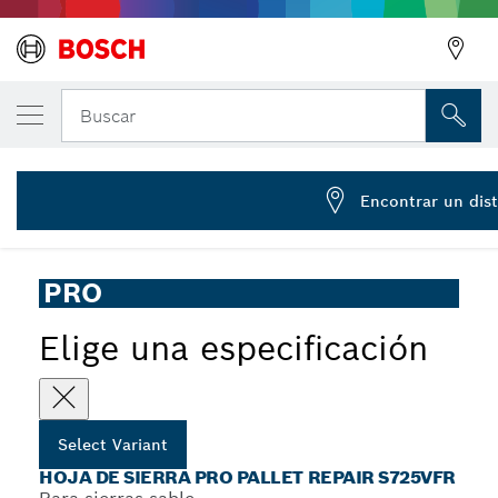
Hoja de sierra PRO Pallet Repair S725VFR 1
Buscar
2 608 658 033
...
Hoja de sierra sable PRO Pallet Repair S725VFR
Encontrar un dist
PRO
Elige una especificación
Select Variant
HOJA DE SIERRA PRO PALLET REPAIR S725VFR