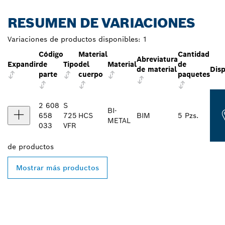
RESUMEN DE VARIACIONES
Variaciones de productos disponibles:
1
Código
Material
Cantidad
Abreviatura
Expandir
de
Tipo
del
Material
de
de material
Disp
parte
cuerpo
paquetes
2 608
S
BI-
658
725
HCS
BIM
5 Pzs.
METAL
033
VFR
de
productos
Mostrar más productos
ENCONTRAR AL
DISTRIBUIDOR DE BOSCH