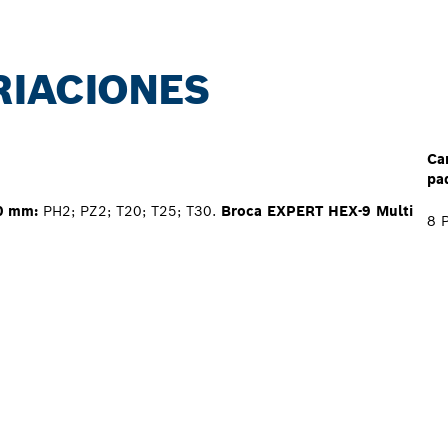
RIACIONES
Ca
pa
50 mm:
PH2; PZ2; T20; T25; T30.
Broca EXPERT HEX-9 Multi
8 P
L DISTRIBUIDOR D