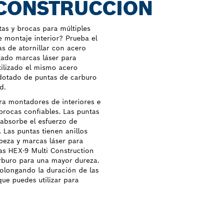
 CONSTRUCCIÓN
tas y brocas para múltiples
e montaje interior? Prueba el
s de atornillar con acero
gado marcas láser para
tilizado el mismo acero
 dotado de puntas de carburo
d.
ra montadores de interiores e
 brocas confiables. Las puntas
 absorbe el esfuerzo de
 Las puntas tienen anillos
abeza y marcas láser para
cas HEX-9 Multi Construction
arburo para una mayor dureza.
prolongando la duración de las
que puedes utilizar para