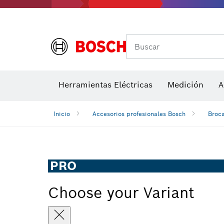
Buscar
Detectores de temperatura y cámaras térmicas
Herramientas Eléctricas
Hojas de sierra y sierras de corona
Medición
Discos de lij
A
Inicio
Accesorios profesionales Bosch
Broc
PRO
Choose your Variant