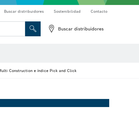
Buscar distribuidores
Sostenibilidad
Contacto
Buscar distribuidores
Cámaras de inspección
Detectores de materiales
los de alambre
Fresas para router y cuchillos de cepillo
Accesorios de máquinas
lti Construction e índice Pick and Click