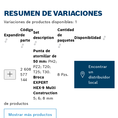
RESUMEN DE VARIACIONES
Variaciones de productos disponibles:
1
Código
Cantidad
Set
Expandir
de
de
description
Disponibilidad
parte
paquetes
Punta de
atornillar de
50 mm:
PH2;
PZ2; T20;
Encontrar
2 608
T25; T30.
un
577
8 Pzs.
Broca
distribuidor
144
EXPERT
local
HEX-9 Multi
Construction
5; 6; 8 mm
de
productos
Mostrar más productos