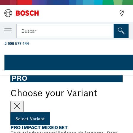
PRO Impact juego con broca Multi Construc
Buscar
x 50 mm, MC 5/6/8 x 50 mm, 8 piezas
2 608 577 144
PRO Impact Mixed Set con brocas Multi Construction e
...
índice Pick and Click
PRO
Choose your Variant
Select Variant
PRO IMPACT MIXED SET