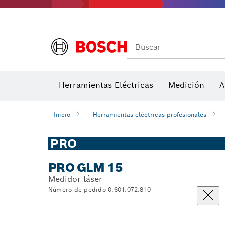
Buscar
Detectores de temperatura y cámaras térmicas
Herramientas Eléctricas
Hojas de sierra y sierras de corona
Medición
Discos de lij
A
Inicio
Herramientas eléctricas profesionales
PRO
PRO GLM 15
Medidor láser
Número de pedido 0.601.072.810