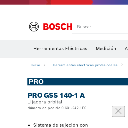
Buscar
Detectores de temperatura y cámaras térmicas
Herramientas Eléctricas
Hojas de sierra y sierras de corona
Medición
Discos de lij
A
Inicio
Herramientas eléctricas profesionales
PRO
PRO GSS 140-1 A
Lijadora orbital
Número de pedido 0.601.2A2.1E0
Sistema de sujeción con