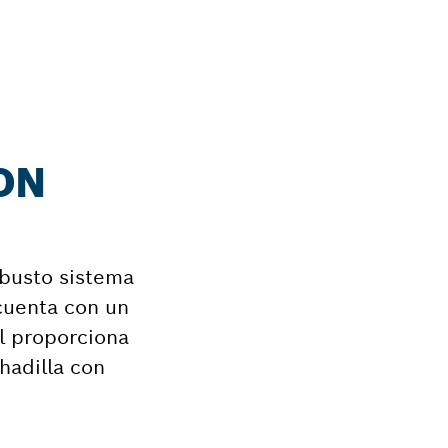
ON
obusto sistema
cuenta con un
l proporciona
hadilla con