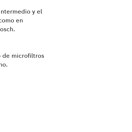
intermedio y el
 como en
Bosch.
 de microfiltros
no.