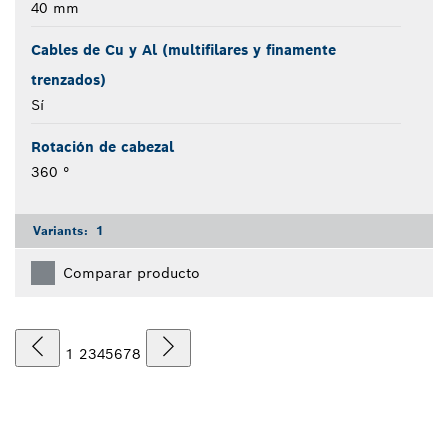
40 mm
Cables de Cu y Al (multifilares y finamente
trenzados)
Sí
Rotación de cabezal
360 °
Variants:
1
Comparar producto
1
2
3
4
5
6
7
8