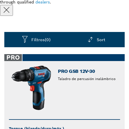
through qualified
dealers
.
Filtros
(0)
Sort
Dropdown
closed
PRO
PRO GSB 12V-30
Taladro de percusión inalámbrico
Torque (blando/duro/máx.)