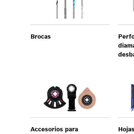
Brocas
Perfo
diama
desb
Accesorios para
Hojas