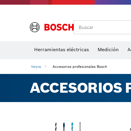
Medidores de ángulos e inclinómetros
Detectores de temperatura y cámaras térmicas
Buscar
Herramientas eléctricas
Medición
A
Inicio
Accesorios profesionales Bosch
ACCESORIOS 