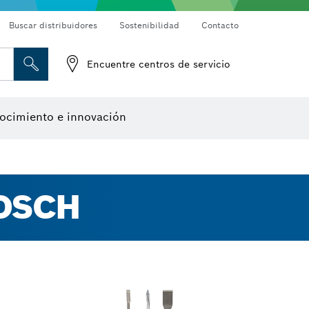
Buscar distribuidores
Sostenibilidad
Contacto
Detectores de materiales
Cámaras de inspección
Encuentre centros de servicio
Herramientas de diseño
ocimiento e innovación
OSCH