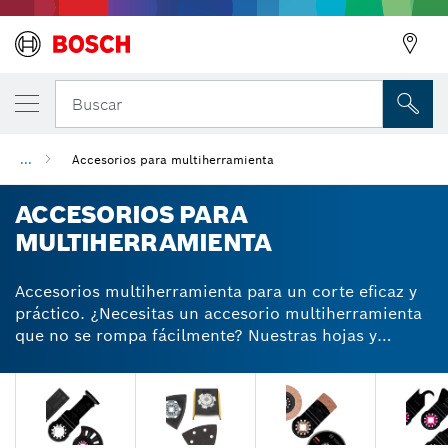
Buscar
...
Accesorios para multiherramienta
ACCESORIOS PARA
MULTIHERRAMIENTA
Accesorios multiherramienta para un corte eficaz y
práctico. ¿Necesitas un accesorio multiherramienta
que no se rompa fácilmente? Nuestras hojas y
accesorios multiherramientas están diseñados por
expertos pensando en la longevidad. Utilizamos la
Diamond Technology y carburo de tungsteno para
dar a nuestras hojas multiherramienta la resistencia
y durabilidad necesarias para que puedas usarlas