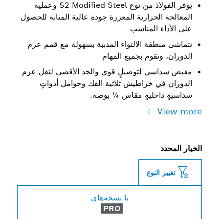
يوفر الفولاذ من نوع S2 Modified Steel وعملية
لحرارية المعززة جودة عالية المتانة للحصول
ء المناسب
طقة الالتواء المدببة بسهولة مع قمم عزم
تقوم بجميع المهام
سي لتوصيلٍ قوي والحد الأقصى لنقل عزم
ي خراطيش ثلاثية الفك وحوامل أدواتٍ
اخليةٍ مقاس ¼ بوصة.
النوع
با نسخه‌های
PRO