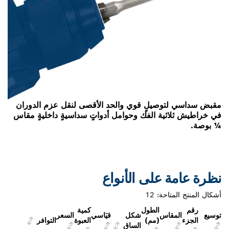
صيلٍ قوي والحد الأقصى لنقل عزم الدوران
ة الفك وحوامل أدواتٍ سداسيةٍ داخليةٍ مقاس
على الأنواع
احة:
12
الطول
كمية
اس
شكل
قيَاسي
السعر
(مم)
العبوة
التوافر
الساق