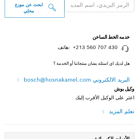
ابحث عن موزع
محلي
ساخن
‎ +213 560 :هاتف
ه بشان منتجاتنا أو الخدمة ؟
bosch@hosna
 الأقرب إليك
ائية