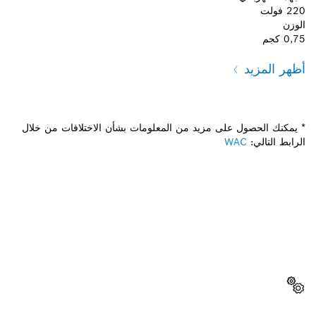
220 فولت
الوزن
0,75 كجم
أظهر المزيد
* يمكنك الحصول على مزيد من المعلومات بشأن الاختلافات من خلال
الرابط التالي:
WAC
هل تحتاج إلى قطعة غيار؟
ستجد هنا قطع الغيار المناسبة لأداة بوش الاحترافية الخاصة بك
بسرعة وسهولة.
اختر قطعة غيار