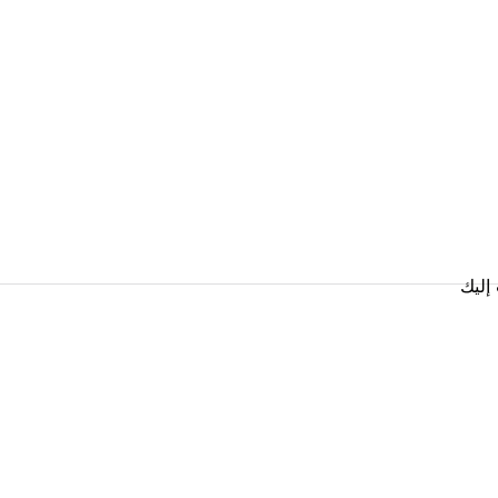
رب منك
إليك