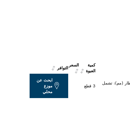
كمية
السعر
التوافر
العبوة
ابحث عن
 3 قطع، وتشمل الأقطار (مم): تشمل
3 قطع
موزع
محلي