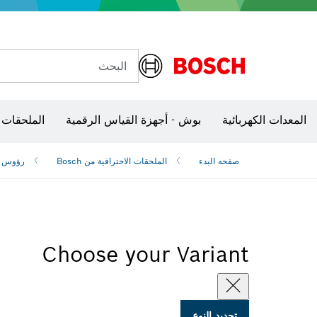
البحث
شفرات منشار و‏‫مناشير حفر
الأدوات الثابتة وطاولات العمل
المعدات الكهربائية
بوش - أجهزة القياس الرقمية
الملحقات 
صفحه البدء
الملحقات الاحترافية من Bosch
رؤوس ا
Choose your Variant
تحديد النوع