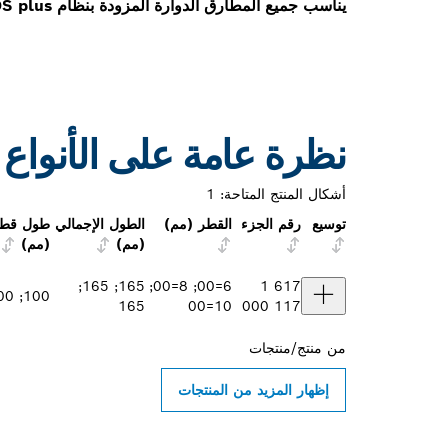
يناسب جميع المطارق الدوارة المزودة بنظام SDS plus
نظرة عامة على الأنواع
أشكال المنتج المتاحة:
1
توسيع
رقم الجزء
القطر (مم)
الطول الإجمالي
طول قطا
(مم)
(مم)
165; 165;
6=00; 8=00;
1 617
100; 100; 100
165
10=00
000 117
من
منتج/منتجات
إظهار المزيد من المنتجات