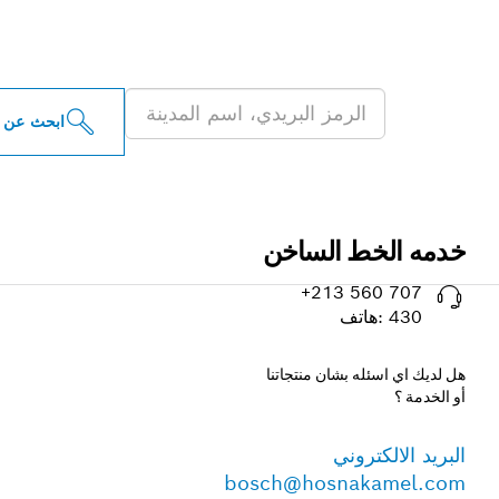
ابحث عن موزعو أدو
ابحث عن 
خدمه الخط الساخن
‎ +213 560 707
430 :هاتف
هل لديك اي اسئله بشان منتجاتنا
أو الخدمة ؟
البريد الالكتروني
bosch@hosnakamel.com