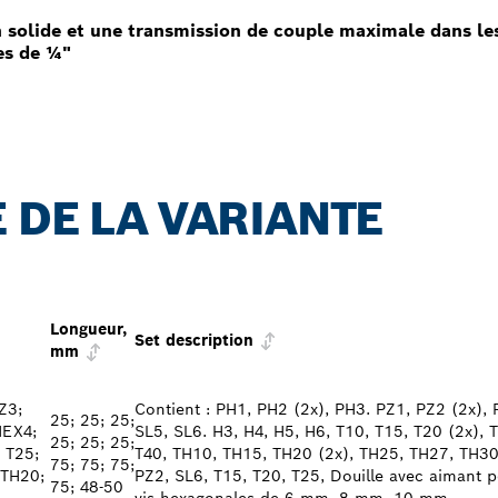
olide et une transmission de couple maximale dans les
es de ¼"
 DE LA VARIANTE
Longueur,
Set description
mm
Z3;
Contient : PH1, PH2 (2x), PH3. PZ1, PZ2 (2x), 
25; 25; 25;
HEX4;
SL5, SL6. H3, H4, H5, H6, T10, T15, T20 (2x), 
25; 25; 25;
 T25;
T40, TH10, TH15, TH20 (2x), TH25, TH27, TH30
75; 75; 75;
 TH20;
PZ2, SL6, T15, T20, T25, Douille avec aimant
75; 48-50