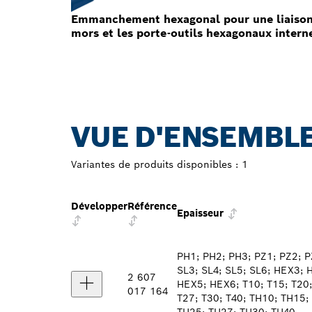
Emmanchement hexagonal pour une liaison s
mors et les porte-outils hexagonaux intern
VUE D'ENSEMBLE
Variantes de produits disponibles :
1
Développer
Référence
Epaisseur
PH1; PH2; PH3; PZ1; PZ2; P
SL3; SL4; SL5; SL6; HEX3; 
2 607
HEX5; HEX6; T10; T15; T20;
017 164
T27; T30; T40; TH10; TH15;