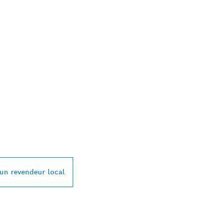
 REVENDEURS BOS
L PRÈS DE CHEZ V
 un revendeur local