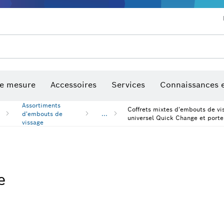
euses, rabots et défonceuses
Perceuses & perceuses à percussion & visseuses
Marteaux perforateurs & martea
Lames de scie et scies trépans
Forage diamant, coupe et meula
Embouts de vissage et douilles
de mesure
Accessoires
Services
Connaissances e
Assortiments
Coffrets mixtes d'embouts de vi
d'embouts de
...
universel Quick Change et port
vissage
e