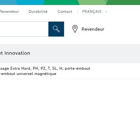
Revendeur
Durabilité
Contact
FRANÇAIS
ux piqueurs
Aspirateurs, pistolets à colle, décapeurs thermiques
Outils à technologie diamant
Meuleuses angulaires & travail du métal
Revendeur
ge
Disques à tronçonner, meules et brosses métalliques
t Innovation
ssage Extra Hard, PH, PZ, T, SL, H, porte-embout
e-embout universel magnétique