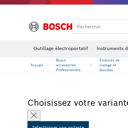
Ponc
Rechercher
Accessoires pour outils multifonctions
Niveaux de performances
Outillage électroportatif
Instruments 
Bosch
Embouts de
Accueil
accessoires
vissage et
Professionnels
douilles
Choisissez votre variant
Sélectionner une variante