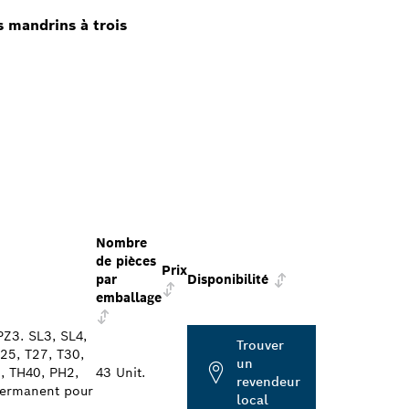
 mandrins à trois
Nombre
de pièces
Prix
par
Disponibilité
emballage
PZ3. SL3, SL4,
Trouver
T25, T27, T30,
un
, TH40, PH2,
43 Unit.
revendeur
 permanent pour
local