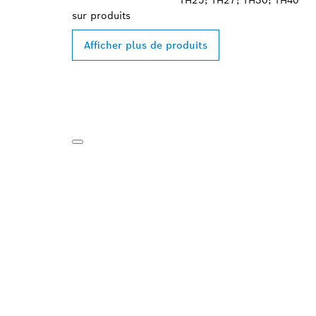
TH25; TH27; TH30; TH40
sur
produits
Afficher plus de produits