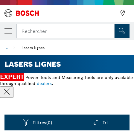
Précédent
Rechercher
...
Lasers lignes
LASERS LIGNES
EXPERT
Power Tools and Measuring Tools are only available
through qualified
dealers
.
Filtres
(0)
Tri
Dropdown