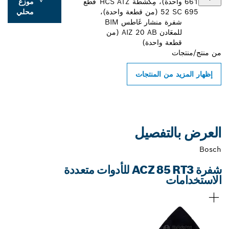
661
واحدة)، مِكشَطة HCS ATZ
قطع
موزع
695
52 SC (من قطعة واحدة)،
محلي
شفرة منشار غَاطس BIM
للمعَادن AIZ 20 AB (من
قطعة واحدة)
من
منتج/منتجات
إظهار المزيد من المنتجات
العرض بالتفصيل
Bosch
شفرة ACZ 85 RT3 للأدوات متعددة
الاستخدامات