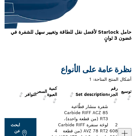
حامل Starlock لأفضل نقل للطاقة وتغيير سهل للشفرة في
غضون 3 ثوانٍ
نظرة عامة على الأنواع
أشكال المنتج المتاحة:
1
رقم
كمية
توسيع
السعر
الجزء
Set description
العبوة
التوافر
شَفرة منشَار قطَّاعية
Carbide RIFF ACZ 85
RT3 (من قطعة واحدة)،
2
لوحَة سنفرة Carbide RIFF
ابحث
608
AVZ 78 RT2 (من قطعة
4
عن