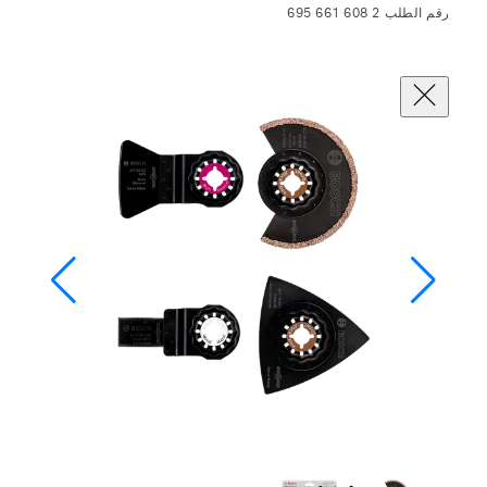
رقم الطلب 2 608 661 695