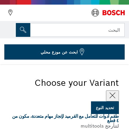
المتغير الذي اخترته
طقم قرميد مكون من 4 قطع
البحث
2 608 661 695
...
4-قطعة طقم أدوات القرميد للأدوات المتعددة
ابحث عن موزع محلي
Choose your Variant
تحديد النوع
طقم أدوات للتعامل مع القرميد لإنجاز مهام متعددة، مكون من
٤ قطع
لتتأرجح multitools