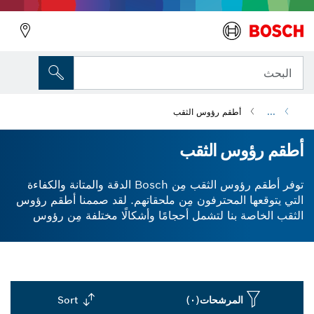
البحث
...
أطقم رؤوس الثقب
أطقم رؤوس الثقب
توفر أطقم رؤوس الثقب مِن Bosch الدقة والمتانة والكفاءة
التي يتوقعها المحترفون مِن ملحقاتهم. لقد صممنا أطقم رؤوس
الثقب الخاصة بنا لتشمل أحجامًا وأشكالًا مختلفة مِن رؤوس
الثقب. التعامل مع طقم متنوعة مِن الاستعمالات بسهولة. توفر
أطقم رؤوس الثقب المصنوعة مِن الكاربيد عالية الجودة لدينا
حفرًا سريعًا ودقيقًا ومركزًا عبر مختلف المعادن والخرسانة
والحجر والخشب. مع أطقم لقم المثقاب المختلطة لدينا، سيكون
لديك لقمة الحفر الدقيقة في متناول يدك لتحقيق نتائج ممتازة
المرشحات
(٠)
Sort
في كل مرة. استكشف مجموعتنا مِن ملحقات المثقاب اليوم