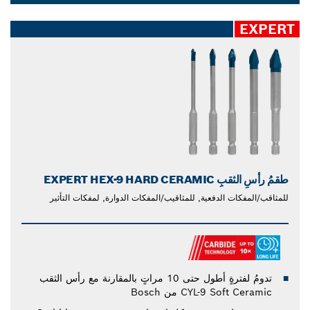
وشاهد الفرق بنفسك.
Dropdown
closed
EXPERT
طقمُ رأسِ الثقبِ EXPERT HEX-9 HARD CERAMIC
للمثاقب/المفكات الدفعية, للمثاقيب/المفكات الدوارة, لمفكات التأثير
تدومُ لفترةٍ أطول حتى 10 مراتٍ بالمقارنة مع رأس الثقب
CYL-9 Soft Ceramic من Bosch