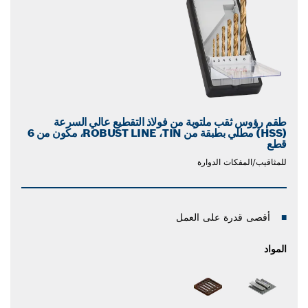
طقم رؤوس ثقب ملتوية من فولاذ التقطيع عالي السرعة
(HSS) مطلي بطبقة من TIN‏، ROBUST LINE، مكون من 6
قطع
للمثاقيب/المفكات الدوارة
أقصى قدرة على العمل
المواد