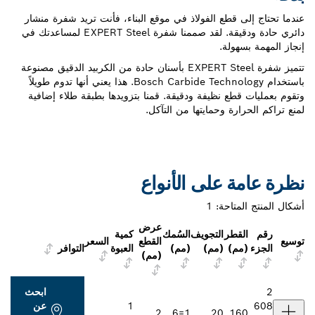
عندما تحتاج إلى قطع الفولاذ في موقع البناء، فأنت تريد شفرة منشار
دائري حادة ودقيقة. لقد صممنا شفرة EXPERT Steel لمساعدتك في
إنجاز المهمة بسهولة.
تتميز شفرة EXPERT Steel بأسنان حادة من الكربيد الدقيق مصنوعة
باستخدام Bosch Carbide Technology. هذا يعني أنها تدوم طويلاً
وتقوم بعمليات قطع نظيفة ودقيقة. قمنا بتزويدها بطبقة طلاء إضافية
لمنع تراكم الحرارة وحمايتها من التآكل.
نظرة عامة على الأنواع
أشكال المنتج المتاحة:
1
عرض
رقم
القطر
التجويف
السُمك
كمية
توسيع
القطع
السعر
الجزء
(مم)
(مم)
(مم)
العبوة
التوافر
(مم)
2
ابحث
608
1
عن
2
1=6
20
160