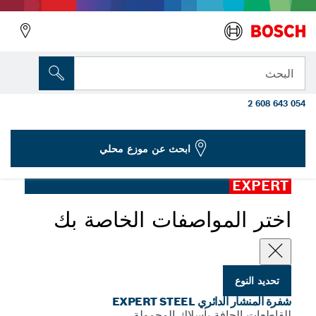
المتغير الذي اخترته
شفرة المنشار الدائري EXPERT Steel مقاس
البحث
160 x‏ 2/1.6 x‏ 20 ملم، T30
2 608 643 054
...
EXPERT Steel Corded للقواطع الجافة المحمولة
ابحث عن موزع محلي
EXPERT
اختر المواصفات الخاصة بك
تحديد النوع
شفرة المنشار الدائري EXPERT STEEL
للقاطعات الجافة بأسلاك المحمولة