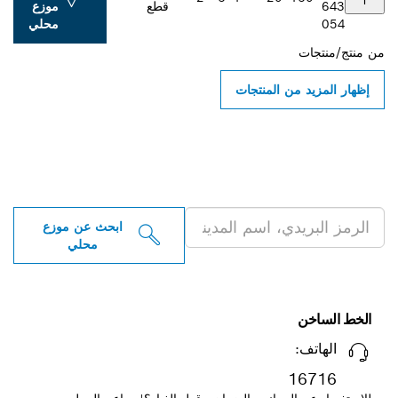
643
قطع
موزع
054
محلي
من
منتج/منتجات
إظهار المزيد من المنتجات
ابحث عن موزعو أدوات بوش
الاحترافية بالقرب منك
ابحث عن موزع
محلي
الخط الساخن
الهاتف:
16716