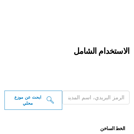
 الشامل
 موزعو أدوات بوش
ية بالقرب منك
ابحث عن موزع
محلي