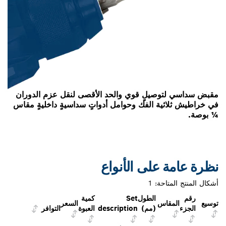
صيلٍ قوي والحد الأقصى لنقل عزم الدوران
ة الفك وحوامل أدواتٍ سداسيةٍ داخليةٍ مقاس
على الأنواع
احة:
1
الطول
Set
كمية
اس
السعر
(مم)
description
العبوة
التوافر