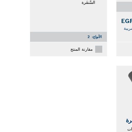
السَّنفَرة
ريبة
الأنواع:
2
مقارنة المنتج
رة
ات