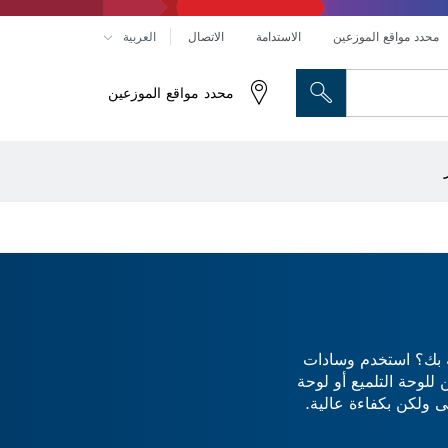
محدد مواقع الموزعين
الاستدامة
الاتصال
العربية
زرديات VDE
سكاكين VDE
محدد مواقع الموزعين
حفر الماس وقطعه وتجليخه
رؤوس تركيب براغي، ووحدات تركيب رؤوس التثبيت والمآخذ
رؤوس النحت والسكاكين المسطحة
أقراص تقطيع وأقراص تجليخ وفُرش سلكية
لخاصة بك؟ استخدم وسادات
للوحة التلميع أو لوحة
الة الغبار بقدر قليل مِن الفوضى ولكن بكفاءة عالية.
ة سنفرة مدارية. اعمل