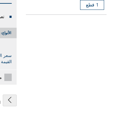
1 قطع
تعم
الأنواع:
سعر ال
القيمة 
م
1