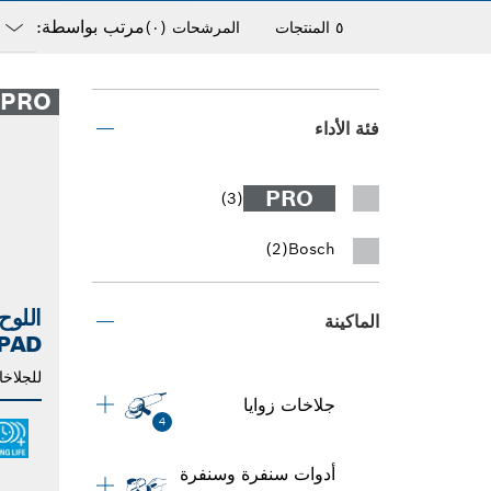
مرتب بواسطة:
٥ المنتجات
المرشحات
(٠)
down
losed
PRO
فئة الأداء
PRO
(3)
(2)
Bosch
الماكينة
G PAD
للجلاخا
جلاخات زوايا
4
أدوات سنفرة وسنفرة