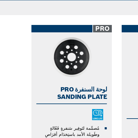
PRO
لوحة السنفرة PRO
SANDING PLATE
مُصمَّمة لتَوفِير سَنفرةٍ فَعّالةٍ
وطَويلة الأمد باستِخدَام أقرَاصِ