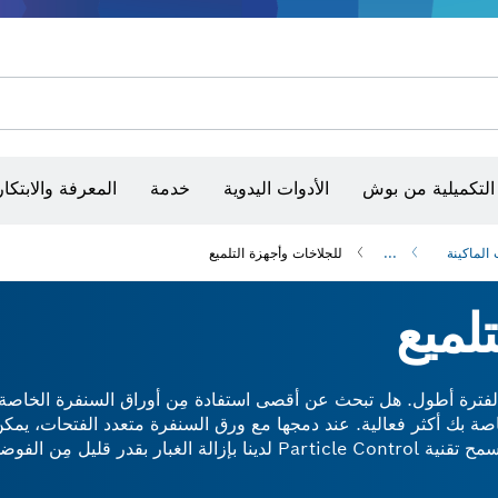
مفكات VDE
طقم أدوات VDE متعددة المقاسات
شفرات منشار و‏‫مناشير حفر
أقراص سنفرة وأحزمة سنفرة وورق سنفرة
أجهزة ضبط الاستواء البصرية
التكميلية من بوش
الأدوات اليدوية
خدمة
المعرفة والابتكار
الماكينة
...
للجلاخات وأجهزة التلميع
لميع
 تتمكن مِن السنفرة لفترة أطول. هل تبحث عن أقصى استفادة مِن أوراق السنفرة ا
اصة بك أكثر فعالية. عند دمجها مع ورق السنفرة متعدد الفتحات، يمكن 
السنفرة التحكم في كمية الغبار التي تنتجها وتقليلها. تسمح تقنية Particle Control لدينا بإز
ا، لأنها تتعرض لأضرار أقل مِن السنفرة عند استخدام وسادة مع أدا
م مِن Bosch.