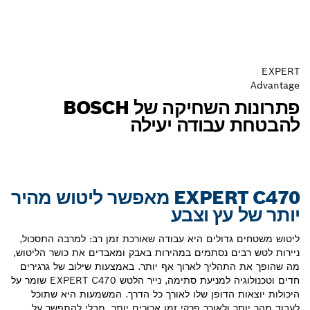
פתרונות השחיקה של BOSCH
בודה יעילה
EXPERT C470 מאפשר ליטוש מהיר
ץ וצבע
ולים היא עבודה שאורכת זמן רב: למרבה התסכול,
 נסתמים במהירות באבק ומאבדים את כושר הליטוש,
ליך לארוך אף יותר. באמצעות שילוב של גרגירים
חדים וטכנולוגיה למניעת סתימה, נייר הלטש EXPERT C470 שומר על
הדופן שלו לאורך כל הדרך. המשמעות היא שתוכל
לאורך פרקי זמן ארוכים יותר, מבלי להתפשר על