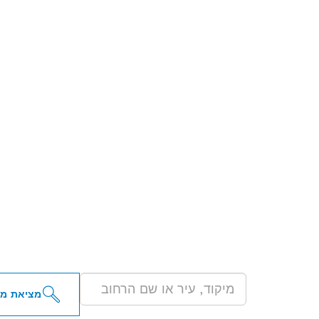
מציא
בקירבתך
מציאת מפ