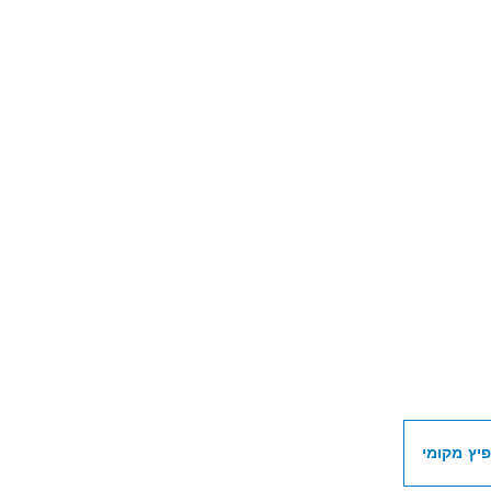
ת מפיצי OSCH PROFESSIONAL
יץ מקומי