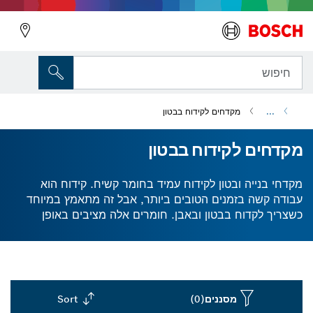
חיפוש
...
מקדחים לקידוח בבטון
מקדחים לקידוח בבטון
מקדחי בנייה ובטון לקידוח עמיד בחומר קשיח. קידוח הוא
עבודה קשה בזמנים הטובים ביותר, אבל זה מתאמץ במיוחד
כשצריך לקדוח בבטון ובאבן. חומרים אלה מציבים באופן
מסורתי אתגרים לעובדים שמקשים על עבודות כמו אבזור
והתקנות. מקדחי בוש לבנייה ולבטון מצוידים בקצוות קרביד
חזקים, המבטיחים שהם נשארים שלמים גם לאחר שימוש
ממושך דרך משטחים קשים. השתמש בסט מקדחי בנייה SDS
כדי להבטיח שיש לך את מה שאתה צריך כדי לקדוח חורים
מסננים
(0)
Sort
מדויקים במספר ממדים וקשקשים. הפק תוצאות אמינות