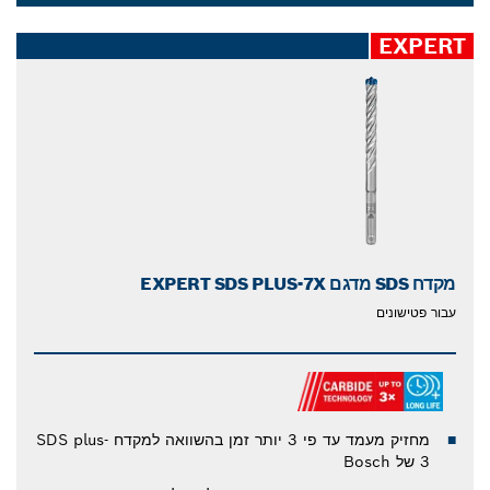
לקידוח קל יותר פעם אחר פעם עם מגוון מקדחי ה-EXPERT
Dropdown
שלנו.
closed
EXPERT
מקדח SDS מדגם EXPERT SDS PLUS-7X‏
עבור פטישונים
מחזיק מעמד עד פי 3 יותר זמן בהשוואה למקדח SDS plus-
3 של Bosch