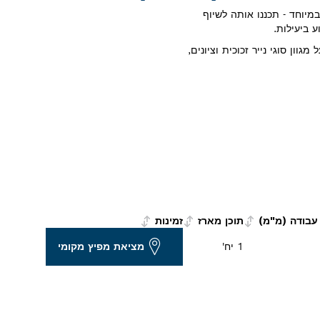
רית שיוף יעילה במיוחד - תכננו אותה לשיוף
ע ביעילות.
 להשתמש במלטשת פרופיל PRO AUZ 70 G בעל מגוון סוגי נייר זכוכית וציונים,
עבודה (מ"מ)
תוכן מארז
זמינות
1 יח'
מציאת מפיץ מקומי