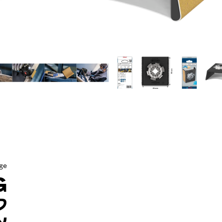
ge
G
ל