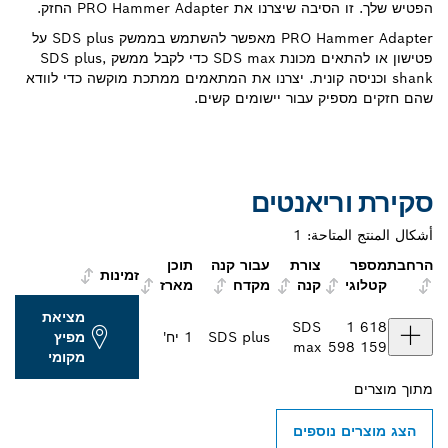
הפטיש שלך. זו הסיבה שיצרנו את PRO Hammer Adapter החזק.
PRO Hammer Adapter מאפשר להשתמש בממשק SDS plus על
פטישון או להתאים מכונת SDS max כדי לקבל ממשק SDS plus,
shank וכניסה קונית. יצרנו את המתאמים ממתכת מוקשה כדי לוודא
שהם חזקים מספיק עבור יישומים קשים.
סקירת וריאנטים
أشكال المنتج المتاحة:
1
הרחבת
מספר
צורת
עבור קנה
תוכן
זמינות
קטלוגי
קנה
מקדח
מארז
מציאת
SDS
1 618
SDS plus
1 יח'
מפיץ
max
598 159
מקומי
מתוך
מוצרים
הצג מוצרים נוספים