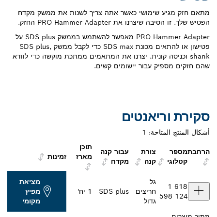
מתאם חזק מגיע שימושי כאשר אתה צריך לשנות את ממשק מקדח
הפטיש שלך. זו הסיבה שיצרנו את PRO Hammer Adapter החזק.
PRO Hammer Adapter מאפשר להשתמש בממשק SDS plus על
פטישון או להתאים מכונת SDS max כדי לקבל ממשק SDS plus,
shank וכניסה קונית. יצרנו את המתאמים ממתכת מוקשה כדי לוודא
שהם חזקים מספיק עבור יישומים קשים.
סקירת וריאנטים
أشكال المنتج المتاحة:
1
תוכן
הרחבת
מספר
צורת
עבור קנה
מארז
זמינות
קטלוגי
קנה
מקדח
גל
מציאת
1 618
חריצים
SDS plus
1 יח'
מפיץ
598 124
גדול
מקומי
מתוך
מוצרים