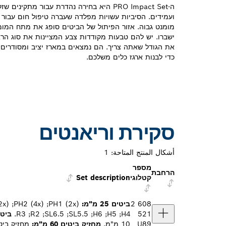
ה-PRO Impact Set היא בחירה נהדרת עבור מתקי
ועמידים. הסיביות עשויות מפלדה שעברה טיפול חום עבור חו
מומנט גבוה. אזור הפיתול של הביטים סופג את מתח המו
ישברו. יש להם טבעות מקודדות צבע המציינות את סוג הראש
את הגודל שאתה צריך. הם נמצאים במארז יציב ומסודרי
כדי לבנות ארגז כלים משלכם.
סקירת וריאנטים
أشكال المنتج المتاحة:
1
מספר
הרחבת
קטלוגי
Set description
2 608
ביטים 25 מ"מ:
521
H4;‏ H5‏; H6;‏ SL5.5;‏ SL6.5;‏ R2;‏ R3.
ביטים 55
U89
10 מ"מ.
מחזיק ביטים 60 מ"מ:
מחזיק ביט