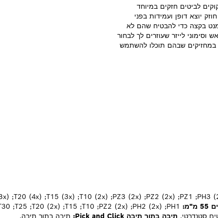
נים שזקוקים לביטים חזקים במיוחד
זק יוצא דופן ועמידות בפני
מנט בקצה כדי להבטיח שהם לא
 וסימוני לייזר שעוזרים לך לבחור
ם במחזיקים שבהם תוכלו להשתמש
 מ"מ:
PH1;‏ PH2 (2x);‏ PZ2 (2x);‏ T10;‏ T15;‏ T20 (2x);‏ T25;‏ T30.
ים סטנדרטי.
תיבה בתוך תיבה Pick and Click:
תיבה בתוך תיבה.