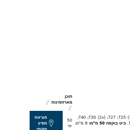
תוכן
מארז
זמינות
PH1 (2x);‏ PH2 (4x);‏ PH3 (2x);‏ PZ1;‏ PZ2 (2x);‏ PZ3 (2x);‏ T10 (2x);‏ T15 (3x);‏ T20 (4x);‏ T25 (3x);‏ T27;‏ T30 (2x);‏ T40;‏
מציאת
50
ביט בוקסה 50 מ"מ:
8 מ"מ;
מפיץ
יח'
מקומי