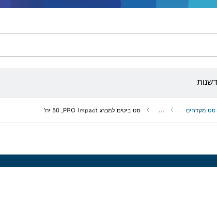
שירות לאחר המכירה
דיסקים לליטוש, רצועות ליטוש וניירות ליטוש
קידוח, חיתוך והשחזה ביהלום
ביטים למברגות, מובילים לבוקסות ובוקסות
חיתו
מערכת
דשנות
סט מקדחים
...
סט ביטים למברג PRO Impact‏, 50 יח'