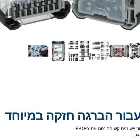
מחפש סט מברגים קומפקטי ואמין שתוכל להשתמש בו עבור יישומים קשים? נסה את ה-PRO