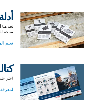
أدلة
تجد هنا 
متاحة لل
تعلم ال
كتال
اعثر على
لمعرفة 