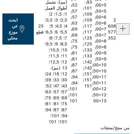
93;
(مم): تشمل
52;
5=00;
101;
أطوال العمل
57;
5=50;
109;
1؛ 1,5؛ 2؛
57;
6=00;
109;
2,5؛ 3؛ 3,5؛
ابحث
63;
6=50;
117;
4؛ 4,5؛ 5؛
25
عن
69;
7=00;
117;
5,5؛ 6؛ 6,5؛
قطع
موزع
69;
7=50;
125;
7؛ 7,5؛ 8؛
محلي
75;
8=00;
125;
8,5؛ 9؛ 9,5؛
75;
8=50;
133;
10؛ 10,5؛
81;
9=00;
133;
11؛ 11,5؛
81;
9=50;
142;
12؛ 12,5؛
87;
10=00;
142;
13 (مم):
87;
10=50;
151;
12؛ 18؛ 24؛
94;
11=00;
151;
30؛ 33؛ 39؛
94;
11=50;
151
43؛ 47؛ 52؛
101;
12=00;
57؛ 57؛ 63؛
101;
12=50;
69؛ 69؛ 75؛
101
75؛ 81؛ 81؛
87؛ 87؛ 94؛
94؛ 101؛
101؛ 101