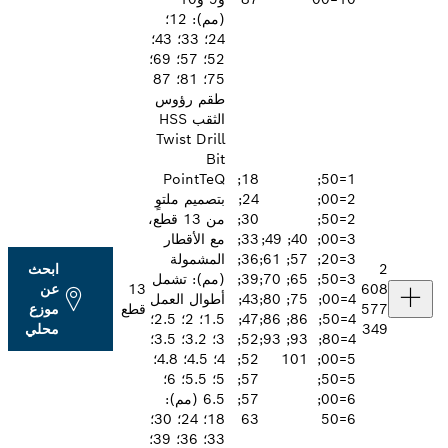
(مم): 12؛
24؛ 33؛ 43؛
52؛ 57؛ 69؛
75؛ 81؛ 87
طقم رؤوس
الثقب HSS
Twist Drill
Bit
PointTeQ
18;
1=50;
2=00;
24;
بتصميم ملتوٍ
2=50;
30;
من 13 قطع،
3=00;
40; 49;
33;
مع الأقطار
3=20;
57; 61;
36;
المشمولة
ابحث
3=50;
65; 70;
39;
(مم): تشمل
13
عن
4=00;
75; 80;
43;
أطوال العمل
قطع
موزع
4=50;
86; 86;
47;
1.5؛ 2؛ 2.5؛
محلي
4=80;
93; 93;
52;
3؛ 3.2؛ 3.5؛
5=00;
101
52;
4؛ 4.5؛ 4.8؛
5=50;
57;
5؛ 5.5؛ 6؛
6=00;
57;
6.5 (مم):
63
18؛ 24؛ 30؛
33؛ 36؛ 39؛