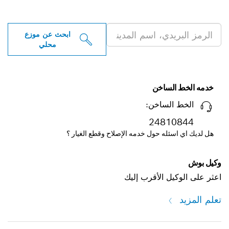
ية بالقرب منك
ابحث عن موزع
محلي
ساخن
ساخن:
248
ه حول خدمه الإصلاح وقطع الغيار ؟
 الأقرب إليك