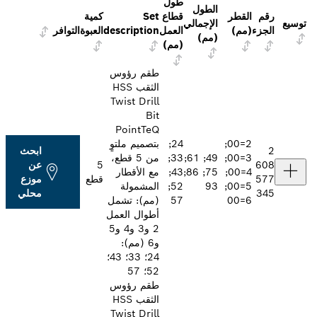
طول
الطول
ر
قطاع
Set
كمية
الإجمالي
العمل
description
العبوة
التوافر
(مم)
(مم)
طقم رؤوس
الثقب HSS
Twist Drill
Bit
PointTeQ
2=00;
24;
بتصميم ملتوٍ
ابحث
3=00;
49; 61;
33;
من 5 قطع،
5
عن
4=00;
75; 86;
43;
مع الأقطار
قطع
موزع
5=00;
93
52;
المشمولة
محلي
57
(مم): تشمل
أطوال العمل
2 و3 و4 و5
و6 (مم):
24؛ 33؛ 43؛
52؛ 57
طقم رؤوس
الثقب HSS
Twist Drill