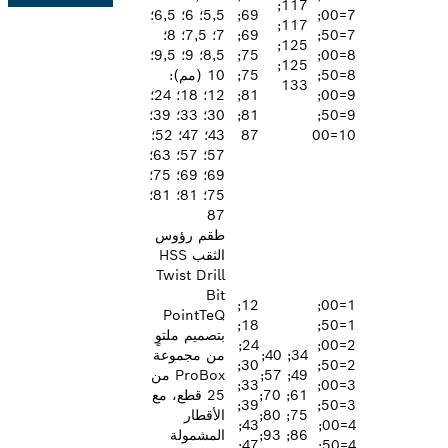
117;
7=00;
69;
5,5؛ 6؛ 6,5؛
117;
7=50;
69;
7؛ 7,5؛ 8؛
125;
8=00;
75;
8,5؛ 9؛ 9,5؛
125;
8=50;
75;
10 (مم):
133
9=00;
81;
12؛ 18؛ 24؛
9=50;
81;
30؛ 33؛ 39؛
87
43؛ 47؛ 52؛
57؛ 57؛ 63؛
69؛ 69؛ 75؛
75؛ 81؛ 81؛
87
طقم رؤوس
الثقب HSS
Twist Drill
Bit
12;
1=00;
PointTeQ
18;
1=50;
بتصميم ملتوٍ
24;
2=00;
34; 40;
من مجموعة
30;
2=50;
49; 57;
ProBox من
33;
3=00;
61; 70;
25 قطع، مع
39;
3=50;
75; 80;
الأقطار
43;
4=00;
86; 93;
المشمولة
47;
4=50;