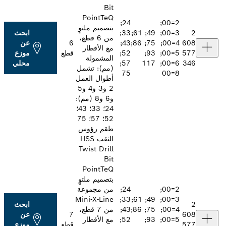
Bit
PointTeQ
24;
2=00;
بتصميم ملتوٍ
3=00;
49; 61;
33;
ابحث
من 6 قطع،
4=00;
75; 86;
43;
6
عن
مع الأقطار
5=00;
93;
52;
قطع
موزع
المشمولة
6=00;
117
57;
محلي
(مم): تشمل
75
أطوال العمل
2 و3 و4 و5
و6 و8 (مم):
24؛ 33؛ 43؛
52؛ 57؛ 75
طقم رؤوس
الثقب HSS
Twist Drill
Bit
PointTeQ
بتصميم ملتوٍ
2=00;
24;
من مجموعة
Mini-X-Line
33;
49; 61;
3=00;
ابحث
4=00;
75; 86;
43;
من 7 قطع،
7
عن
5=00;
93;
52;
مع الأقطار
قطع
موزع