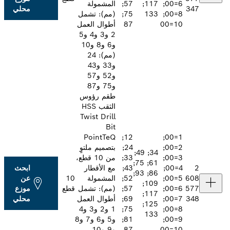
6=00;
117;
57;
المشمولة
محلي
8=00;
133
75;
(مم): تشمل
87
أطوال العمل
2 و3 و4 و5
و6 و8 و10
(مم): 24
و33 و43
و52 و57
و75 و87
طقم رؤوس
الثقب HSS
Twist Drill
Bit
PointTeQ
12;
1=00;
2=00;
24;
بتصميم ملتوٍ
34; 49;
3=00;
33;
من 10 قطع،
61; 75;
4=00;
43;
مع الأقطار
ابحث
86; 93;
5=00;
52;
المشمولة
10
عن
109;
6=00;
57;
(مم): تشمل
قطع
موزع
117;
7=00;
69;
أطوال العمل
محلي
125;
8=00;
75;
1 و2 و3 و4
133
9=00;
81;
و5 و6 و7 و8
87
و9 و10