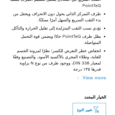
P
كز الذاتي يحول دون الانحراف ويجعل من
السريع والسهل أمرًا ممكنًا.
لثقب المتزايدة إلى تقليل الحرارة والتآكل.
يظل طرف PointTeQ حادًا ويضمن قوة التحمل
ر التعرض للكسر؛ نظرًا لمرونة الجسم
لاء المجرى بالأكسيد الأسود، والتصنيع وفقًا
لمعيار DIN 338، ووجود طرف من نوع N بزاوية
النوع