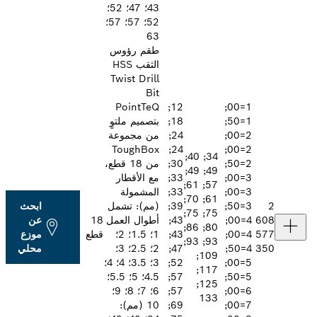
43؛ 47؛ 52؛
52؛ 57؛ 57؛
63
طقم رؤوس
الثقب HSS
Twist Drill
Bit
PointTeQ
12;
1=00;
1=50;
18;
بتصميم ملتوٍ
2=00;
24;
من مجموعة
ToughBox
24;
2=00;
34; 40;
2=50;
30;
من 18 قطع،
49; 49;
3=00;
33;
مع الأقطار
57; 61;
3=00;
33;
المشمولة
61; 70;
3=50;
39;
(مم): تشمل
ابحث
75; 75;
4=00;
43;
أطوال العمل
18
عن
80; 86;
4=00;
43;
1؛ 1.5؛ 2؛
قطع
موزع
93; 93;
4=50;
47;
2؛ 2.5؛ 3؛
محلي
109;
5=00;
52;
3؛ 3.5؛ 4؛ 4؛
117;
5=50;
57;
4.5؛ 5؛ 5.5؛
125;
6=00;
57;
6؛ 7؛ 8؛ 9؛
133
7=00;
69;
10 (مم):