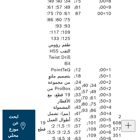
8=00;
75;
34؛ 40؛ 49؛
9=00;
81;
49؛ 57؛ 61؛
87
61؛ 70؛ 75؛
75؛ 80؛ 86؛
93؛ 93؛
109؛ 117؛
125؛ 133
طقم رؤوس
الثقب HSS
Twist Drill
Bit
PointTeQ
12;
1=00;
1=50;
18;
بتصميم ملتوٍ
2=00;
24;
من مجموعة
34; 40;
2=50;
30;
ProBox من
49; 57;
3=00;
33;
19 قطع، مع
61; 70;
3=50;
39;
الأقطار
75; 80;
4=00;
43;
المشمولة
86; 93;
4=50;
47;
(مم): تشمل
93;
ابحث
5=00;
52;
أطوال العمل
101;
19
عن
5=50;
57;
1؛ 1,5؛ 2؛
109;
قطع
موزع
6=00;
57;
2,5؛ 3؛ 3,5؛
109;
محلي
6=50;
63;
4؛ 4,5؛ 5؛