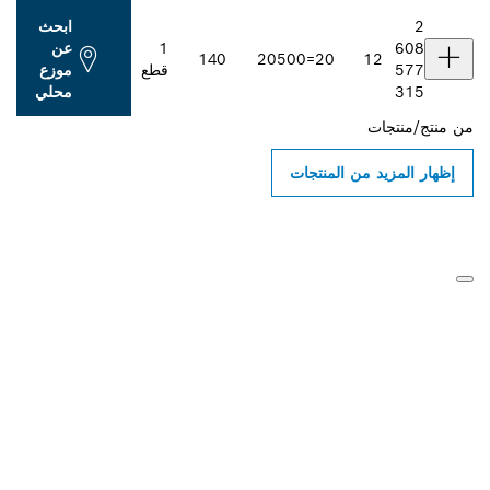
ابحث
1
عن
140
205
20=00
قطع
موزع
محلي
ن المنتجات