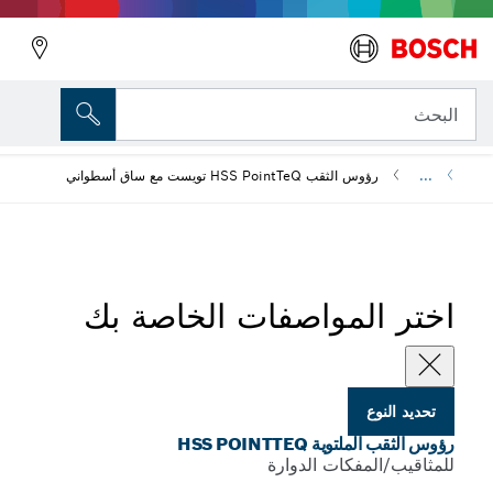
ة HSS PointTeQ
ب HSS PointTeQ تويست مع ساق أسطواني
لمواصفات الخاصة بك
HSS POINTTEQ
فكات الدوارة