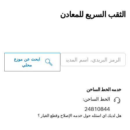
يع للمعادن
 موزعو أدوات بوش
ية بالقرب منك
ابحث عن موزع
محلي
ساخن
ساخن:
248
ه حول خدمه الإصلاح وقطع الغيار ؟