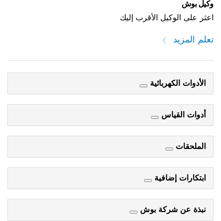
 الأقرب إليك
ائية
س
فية
كة بوش