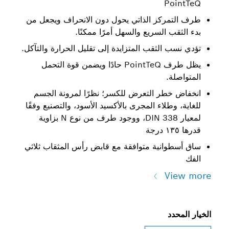
P
كز الذاتي يحول دون الانحراف ويجعل من
السريع والسهل أمرًا ممكنًا.
لثقب المتزايدة إلى تقليل الحرارة والتآكل.
يظل طرف PointTeQ حادًا ويضمن قوة التحمل
ر التعرض للكسر؛ نظرًا لمرونة الجسم
لاء المجرى بالأكسيد الأسود، والتصنيع وفقًا
لمعيار DIN 338، ووجود طرف من نوع N بزاوية
نية متوافقة مع قابض رأس المثقاب ثلاثي