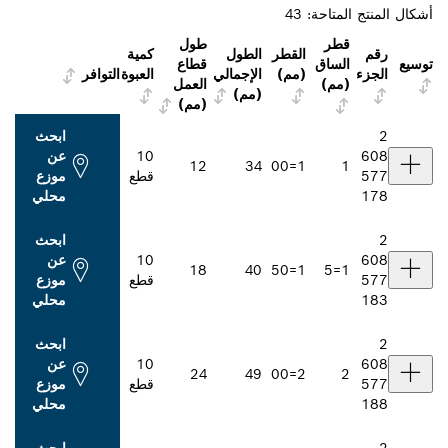
احة:
43
طول
القطر
الطول
كمية
اق
قطاع
(مم)
الإجمالي
العبوة
التوافر
)
العمل
(مم)
(مم)
ابحث
10
عن
12
34
1=00
قطع
موزع
محلي
ابحث
10
عن
18
40
1=50
قطع
موزع
محلي
ابحث
10
عن
24
49
2=00
قطع
موزع
محلي