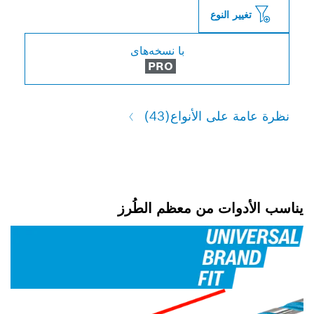
النوع
با نسخه‌های
PRO
لى الأنواع
(43)
ات من معظم الطُرز