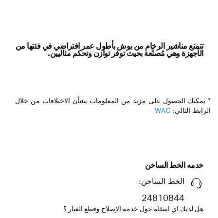
تتمتع مناشير الرخام من بوش بأطول عمر افتراضي في فئتها من
الأجهزة وهي مُصنَّعة بحيث توفر توازن وتحكم مثاليين.
* يمكنك الحصول على مزيد من المعلومات بشأن الاختلافات من خلال
الرابط التالي:
WAC
خدمه الخط الساخن
الخط الساخن:
24810844
هل لديك اي اسئله حول خدمه الإصلاح وقطع الغيار ؟