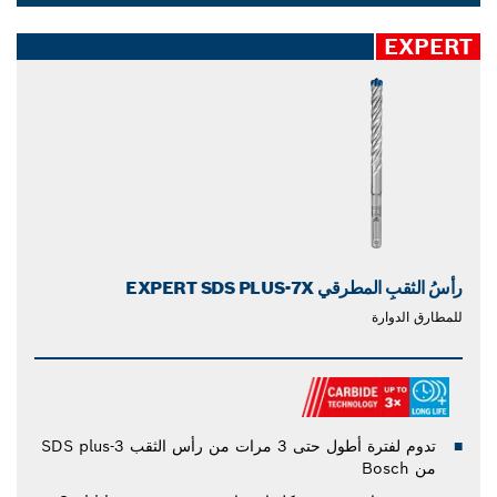
موثوقة لسهولة الحفر مرارًا وتكرارًا باستخدام طقم EXPERT
Dropdown
مِن رؤوس الثقب.
closed
EXPERT
رأسُ الثقبِ المطرقي EXPERT SDS PLUS-7X
للمطارق الدوارة
تدوم لفترة أطول حتى 3 مرات من رأس الثقب SDS plus-3
من Bosch