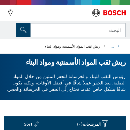
البحث
...
ريش ثقب المواد الأسمنتية ومواد البناء
ريش ثقب المواد الأسمنتية ومواد البناء
رؤوس الثقب للبناء والخرسانة للحفر المتين مِن خلال المواد
الصلبة. يعد الحفر عملاً شاقًا في أفضل الأوقات، ولكنه يكون
شاقًا بشكل خاص عندما تحتاج إلَى الحفر في الخرسانة والحجر.
تمثل هذه المواد تقليديًا تحديات للعمال مما يجعل وظائف مثل
التركيبات والتركيبات صعبة. تم تجهيز رؤوس الثقب مِن Bosch
للبناء والخرسانة بأطراف قوية مِن الكاربيد، مما يضمن بقائها
سليمة حتى بعد الاستخدام المطول عبر الأسطح الصلبة. استخدم
طقم رؤوس الثقب الحجرية SDS للتأكد مِن أن لديك ما تحتاجه
المرشحات
(٠)
Sort
لحفر ثقوب دقيقة بأبعاد ومقاييس متعددة. احصل على نتائج