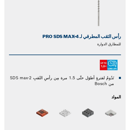
رأس الثقب المطرقي لـ PRO SDS MAX-4
للمطارق الدوارة
تَدُومُ لفترةٍ أطوَل حتَّى 1.5 مرة مِن رأسِ الثَقبِ SDS max-2
من Bosch
المواد