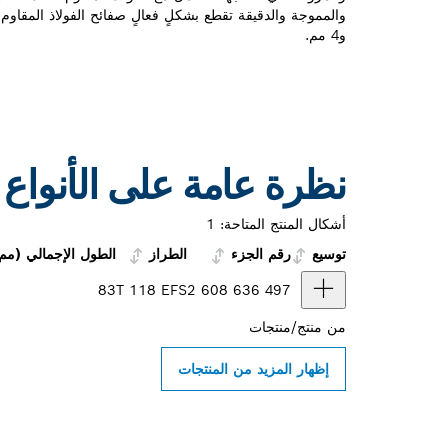
و4 مم.
نظرة عامة على الأنواع
أشكال المنتج المتاحة:
1
توسيع
رقم الجزء
الطراز
الطول الإجمالي (مم
83
T 118 EFS
2 608 636 497
من
منتج/منتجات
إظهار المزيد من المنتجات