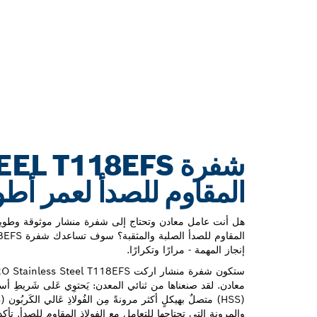
المقاوم للصدأ لعمر أط
هل أنت عامل معادن وتحتاج إلى شفرة منشار موثوقة وطويلة 
إنجاز المهمة - مرارًا وتكرارًا.
معادن. لقد صنعناها من ثنائي المعدن: يَحتوِي عَلى شَريطِ أسنَانٍ
والمرونة التي تحتاجها للتعامل مع الفولاذ المقاوم للصدأ. تأ