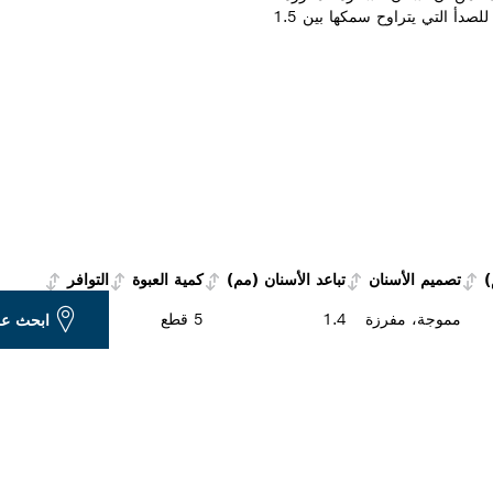
والمموجة والدقيقة تقطع بشكلٍ فعالٍ صفائح الفولاذ المقاوم للصدأ التي يتراوح سمكها بين 1.5
)
تصميم الأسنان
تباعد الأسنان (مم)
كمية العبوة
التوافر
مموجة، مفرزة
1.4
5 قطع
ابحث ع