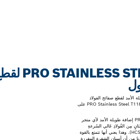
شفرة TEEL T118EFS
ول
الأمد لقطع صفائح الفولاذ
المقاوم للصدأ الصلبة والمثقبة؟ سوف تساعدك شفرة PRO Stainless Steel T118EFS على
ستكون شفرة منشار اركت PRO Stainless Steel T118EFS إضافة طويلة الأمد لأي متجر
 مِن الفُولاذِ عَالي السُرعةِ
(HSS) متصلٌ بهيكلٍ أكثر مرونةً مِن الفُولاذِ عَالي الكَربُون (HCS). وهذا يعني أنها تتمتع بالقوة
كدنا من أن أسنان الشفرة المفرزة