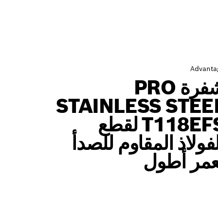
Advanta
شفرة PRO
STAINLESS STEE
T118EFS لقطع
لفولاذ المقاوم للصدأ
عمر أطول