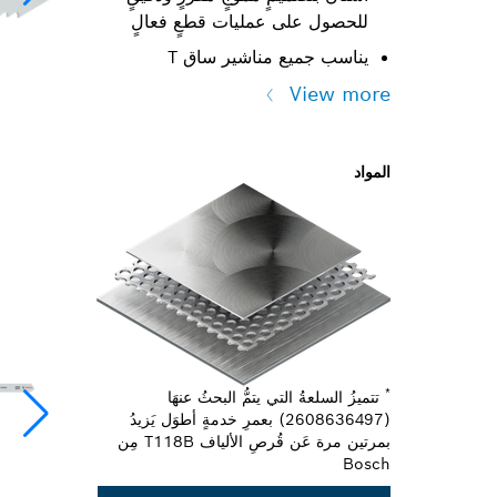
للحصول على عمليات قطعٍ فعالٍ
يناسب جميع مناشير ساق T
View more
المواد
*
‏‫تتميزُ السلعةُ التي يتمُّ البحثُ عنهَا
(2608636497) بعمرِ خدمةٍ أطوَل يَزيدُ
بمرتين مرة عَن قُرصِ الألياف T118B مِن
Bosch