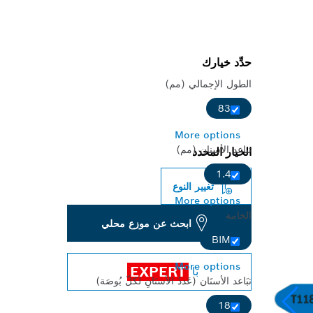
حدِّد خيارك
الطول الإجمالي (مم)
83
More options
تباعد الأسنان (مم)
الخيار المحدد
1.4
تغيير النوع
More options
الخامة
ابحث عن موزع محلي
BIM
More options
EXPERT
با
تبَاعد الأسنَان (عَددُ الأسنَانِ لكلّ بُوصَة)
18