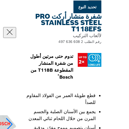
تحديد النوع
شفرة منشار أركت PRO
STAINLESS STEEL
T118EFS
لألعاب التركيب
رقم الطلب 2 608 636 497
تدوم حتى مرتين أطول
من شفرة المنشار
المقطوعة T118B من
*
Bosch
قطع طويلة العمر من الفولاذ المقاوم
للصدأ
يجمع بين الأسنان الصلبة والجسم
المرن من خلال اللحام ثنائي المعدن
أسنان بتصميمٍ مموجٍ مفرّزٍ ودقيقٍ