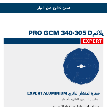
تصفح كتالوج قطع الغيار
يلائمPRO GCM 340-305 D
EXPERT
شفرة المنشار الدائري EXPERT ALUMINIUM
لمناشير التلسين الدائرية بأسلاك
عمر افتراضي طويل في قطع الألومنيوم