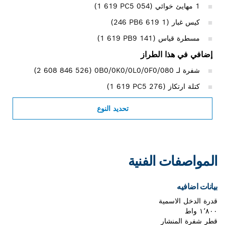
1 مهايئ خوائي (‎1 619 PC5 054)
كيس غبار (1 619 PB6 ‏246)
مسطرة قياس (‎1 619 PB9 141)
إضافي في هذا الطراز
شفرة لـ 0B0/0K0/0L0/0F0/080‏ (‎2 608 846 526)
كتلة ارتكاز (‎1 619 PC5 276)
تحديد النوع
المواصفات الفنية
بيانات اضافيه
قدرة الدخل الاسمية
١٬٨٠٠ واط
قطر شفرة المنشار