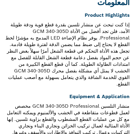
المعلومات
Product Highlights
إذا كنت تبحث عن منشار تلسين بقدرة قطع قوية ودقة طويلة
الأمد، فلن تجد أفضل من الأداة GCM 340-305D
Professional. يوفر نظام الإضاءة LED المدمج به مؤشرًا لخط
القطع لا يحتاج إلى ضبط مما يضمن الدقة لفترة طويلة قادمة.
تجعل هذه الأداة التحكم في قطعة الشغل أمرًا سهلاً بغض النظر
عن حجم المواد بفضل دعامة قطعة الشغل القابلة للفصل مع
امتدادات الطاولة الطويلة. كما أن قطع القطع الكبيرة من
الخشب لا يمثل أي مشكلة بفضل محرك GCM 340-305D
القوي للخدمة الشاقة والذي يتعامل بسهولة مع أصعب عمليات
القطع.
Equipment & Application
منشار التلسين GCM 340-305D Professional مخصص
لعمل قطوعات متقاطعة في الخشب والألمنيوم ويمكنه التعامل
مع كل من عمليات القطع المشطوب والقطع بزاوية تلسين. إنها
الأداة المثالية لعمال تركيب الخزائن ونجاري البناء ونجاري
التركيبات وعمال تركيب النوافذ والإطارات والأسقف وغيرها.