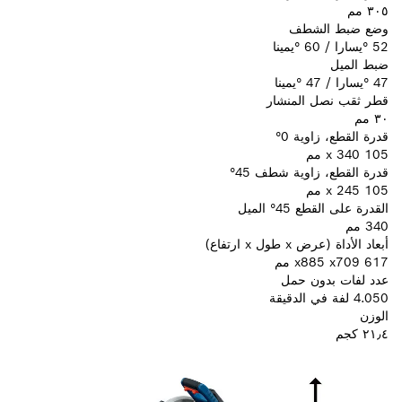
٣٠٥ مم
وضع ضبط الشطف
52 °يسارا / 60 °يمينا
ضبط الميل
47 °يسارا / 47 °يمينا
قطر ثقب نصل المنشار
٣٠ مم
قدرة القطع، زاوية 0°
105 x 340 مم
قدرة القطع، زاوية شطف 45°
105 x 245 مم
القدرة على القطع 45° الميل
340 مم
أبعاد الأداة (عرض x طول x ارتفاع)
617 x885 x709 مم
عدد لفات بدون حمل
4.050 لفة في الدقيقة
الوزن
٢١٫٤ كجم