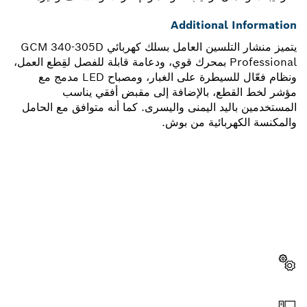
Additional Information
يتميز منشار التلسين العامل بسلك كهربائي GCM 340-305D
Professional بمحرك قوي، ودعامة قابلة للفصل لقِطع العمل،
ونظام فعّال للسيطرة على الغبار، ومصباح LED مدمج مع
مؤشر لخط القطع، بالإضافة إلى مقبض أفقي يناسب
المستخدمين باليد اليمنى واليسرى. كما أنه متوافق مع الحامل
والمكنسة الكهربائية من بوش.
هل تحتاج إلى قطعة غيار؟
ستجد هنا قطع الغيار المناسبة لأداة بوش الاحترافية الخاصة بك
بسرعة وسهولة.
اختر قطعة غيار