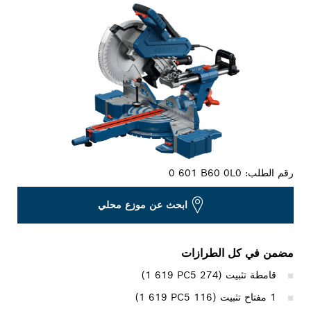
رقم الطلب:
0 601 B60 0L0
ابحث عن موزع محلي
مضمن في كل الطرازات
قامطة تثبيت (‎1 619 PC5 274)
1 مفتاح تثبيت (‎1 619 PC5 116)