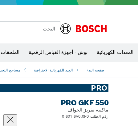
البحث
شفرات منشار و‏‫مناشير حفر
المعدات الكهربائية
بوش - أجهزة القياس الرقمية
الملحقات 
صفحه البدء
العِدد الكهربائية الاحترافية
مساحج التخدي
PRO
PRO GKF 550
ماكينة تفريز الحواف
رقم الطلب 0.601.6A0.0P0