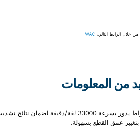
ن خلال الرابط التالي:
WAC
تتميز الأداة GLF 55-6 بمحرك بقوة 550 واط يدور بسرعة 33000 لفة/د
تغيير عمق القطع بسهولة.