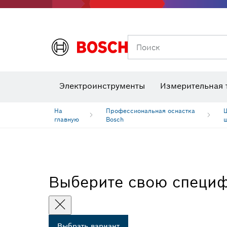
Поиск
Детекторы напряжения
Лаз
Электроинструменты
Измерительная 
Шлифовальные диски, шлифовальные ленты и шлифлисты
Биты, торц
Алмазное
На
Профессиональная оснастка
Ш
главную
Bosch
Выберите свою специ
Выбрать вариант