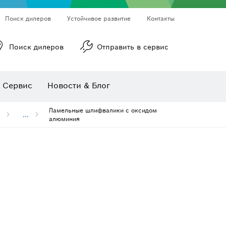
Поиск дилеров
Устойчивое развитие
Контакты
Поиск дилеров
Отправить в сервис
ы
Ротационные лазерные нивелиры
Линейные лазерные нивелиры
Сервис
Новости & Блог
Многофункциональные принадлежности
Принадлежности для инструмента
Пильные полотна и коронки
Ламельные шлифвалики с оксидом
...
алюминия