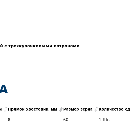
й с трехкулачковыми патронами
А
м
Прямой хвостовик, мм
Размер зерна
Количество е
6
60
1 Шт.