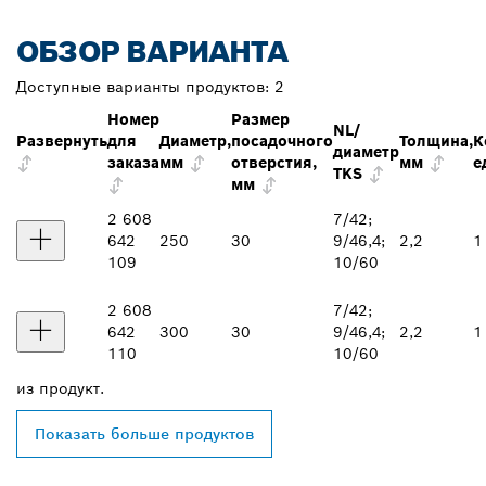
ОБЗОР ВАРИАНТА
Доступные варианты продуктов:
2
Номер
Размер
NL/
Развернуть
для
Диаметр,
посадочного
Толщина,
К
диаметр
заказа
мм
отверстия,
мм
е
TKS
мм
2 608
7/42;
642
250
30
9/46,4;
2,2
1
109
10/60
2 608
7/42;
642
300
30
9/46,4;
2,2
1
110
10/60
из
продукт.
Показать больше продуктов