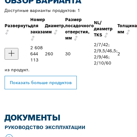
ОБЗОР ВАРИАНТА
Доступные варианты продуктов:
1
Номер
Размер
NL/
Развернуть
для
Диаметр,
посадочного
Толщина
диаметр
заказа
мм
отверстия,
мм
TKS
мм
2/7/42;
2 608
2/9,5/46,5;
644
260
30
2
2/9/46;
113
2/10/60
из
продукт.
Показать больше продуктов
ДОКУМЕНТЫ
РУКОВОДСТВО ЭКСПЛУАТАЦИИ