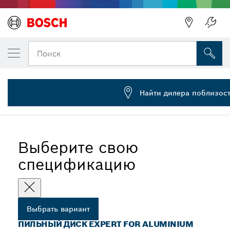
ВЫБРАННЫЙ ВАРИАНТ
Пильный диск Expert for Aluminium
Поиск
2 608 644 113
...
Пильные диски Expert for Aluminium для торцовочных пил
Найти дилера поблизос
Выберите свою
спецификацию
Выбрать вариант
ПИЛЬНЫЙ ДИСК EXPERT FOR ALUMINIUM