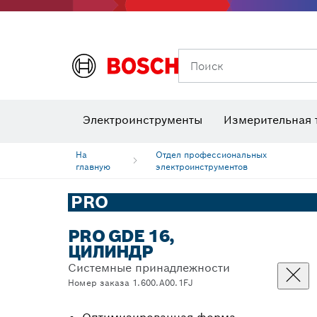
Поиск
Детекторы напряжения
Лаз
Электроинструменты
Измерительная 
Шлифовальные диски, шлифовальные ленты и шлифлисты
Биты, торц
Алмазное
На
Отдел профессиональных
главную
электроинструментов
PRO
PRO GDE 16,
ЦИЛИНДР
Системные принадлежности
Номер заказа 1.600.A00.1FJ