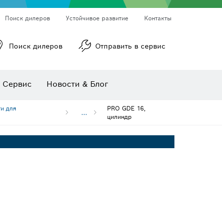
Поиск дилеров
Устойчивое развитие
Контакты
Поиск дилеров
Отправить в сервис
ы
Ротационные лазерные нивелиры
Линейные лазерные нивелиры
Сервис
Новости & Блог
Многофункциональные принадлежности
Принадлежности для инструмента
Пильные полотна и коронки
и для
PRO GDE 16,
...
цилиндр