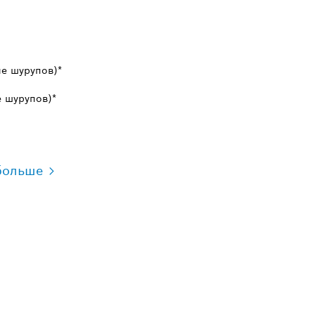
е шурупов)*
 шурупов)*
больше