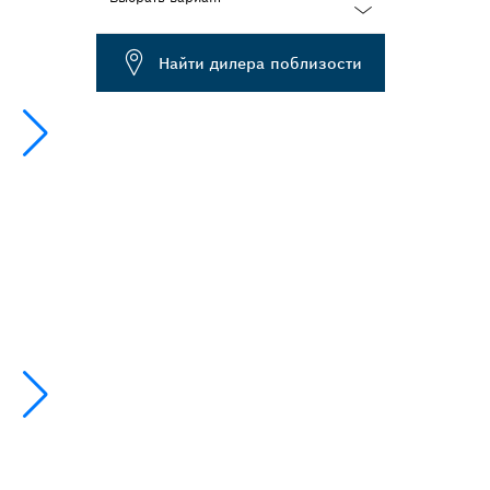
Dropdown
Найти дилера поблизости
closed