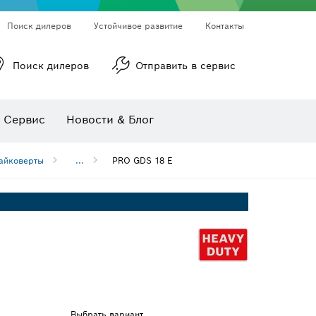
Поиск дилеров
Устойчивое развитие
Контакты
Поиск дилеров
Отправить в сервис
ы
Ротационные лазерные нивелиры
Линейные лазерные нивелиры
Сервис
Новости & Блог
Многофункциональные принадлежности
Принадлежности для инструмента
Пильные полотна и коронки
айковерты
...
PRO GDS 18 E
Выбрать вариант