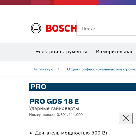
Поиск
Детекторы напряжения
Лаз
Электроинструменты
Измерительная 
Шлифовальные диски, шлифовальные ленты и шлифлисты
Биты, торц
Алмазное
На главную
Отдел профессиональных электроин
PRO
PRO GDS 18 E
Ударные гайковерты
Номер заказа 0.601.444.000
Двигатель мощностью 500 Вт