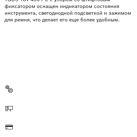
фиксатором оснащен индикатором состояния
инструмента, светодиодной подсветкой и зажимом
для ремня, что делает его еще более удобным.
НУЖНЫ ЗАПЧАСТИ?
Здесь Вы сможете быстро и легко найти
подходящие запчасти для профессионального
инструмента Bosch
Выбрать запчасть
Заказать онлайн
Оплатить